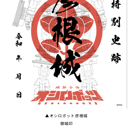
▲オシロボット彦根城
御城印