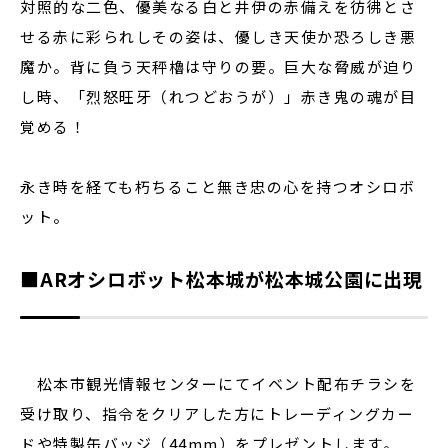
対照的な二色、優美なる白と井伊の赤備えを彷彿とさ
せる赤に彩られしその姿は、優しき天使か恐ろしき悪
魔か。背に負う天秤櫓は守りの要。巨大な脅威が迫り
し時、「烈怒旺牙（れつどおうが）」赤き鬼の魂が目
覚める！
永き時を経ても朽ちること無き忠の心を持つオシロボ
ット。
■ARオシロボット松本城が松本城公園に出現
松本市観光情報センターにてイベント配布チラシを
受け取り、指令をクリアした方にトレーディングカー
ドや特製缶バッジ（44mm）をプレゼントします。