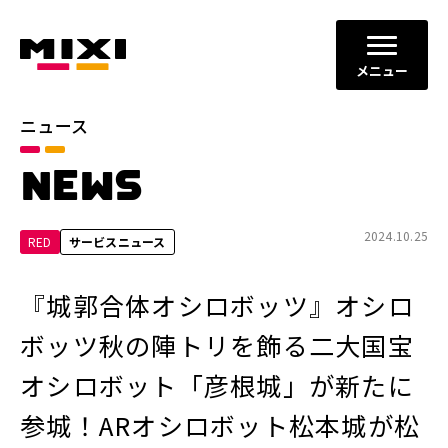
メニュー
ニュース
カテゴリ
NEWS
お知らせ
プレスリリース
サービスニュース
2024.10.25
RED
サービスニュース
年別
『城郭合体オシロボッツ』オシロ
2026年
2025年
ボッツ秋の陣トリを飾る二大国宝
2024年
2023年
オシロボット「彦根城」が新たに
2022年
それ以前
参城！ARオシロボット松本城が松