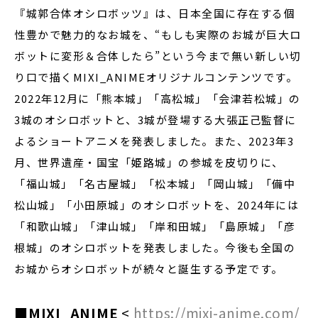
『城郭合体オシロボッツ』は、日本全国に存在する個
性豊かで魅力的なお城を、“もしも実際のお城が巨大ロ
ボットに変形＆合体したら”という今まで無い新しい切
り口で描くMIXI_ANIMEオリジナルコンテンツです。
2022年12月に「熊本城」「高松城」「会津若松城」の
3城のオシロボットと、3城が登場する大張正己監督に
よるショートアニメを発表しました。また、2023年3
月、世界遺産・国宝「姫路城」の参城を皮切りに、
「福山城」「名古屋城」「松本城」「岡山城」「備中
松山城」「小田原城」のオシロボットを、2024年には
「和歌山城」「津山城」「岸和田城」「島原城」「彦
根城」のオシロボットを発表しました。今後も全国の
お城からオシロボットが続々と誕生する予定です。
■MIXI_ANIME
<
https://mixi-anime.com/