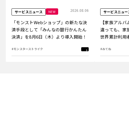
2026.08.06
NEW
サービスニュース
サービスニュー
「モンストWebショップ」の新たな決
【家族アルバ
済手段として「みんなの銀行かんたん
違っても、家
決済」を8月6日（木）より導入開始！
世界累計利用者
「3,000万
#モンスターストライク
#みてね
を8月3日（月