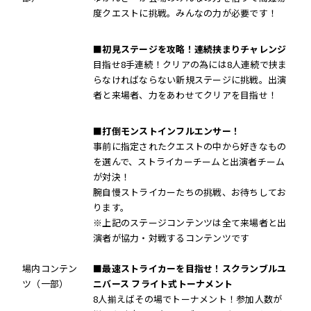
度クエストに挑戦。みんなの力が必要です！
■初見ステージを攻略！連続挟まりチャレンジ
目指せ8手連続！クリアの為には8人連続で挟ま
らなければならない新規ステージに挑戦。出演
者と来場者、力をあわせてクリアを目指せ！
■打倒モンストインフルエンサー！
事前に指定されたクエストの中から好きなもの
を選んで、ストライカーチームと出演者チーム
が対決！
腕自慢ストライカーたちの挑戦、お待ちしてお
ります。
※上記のステージコンテンツは全て来場者と出
演者が協力・対戦するコンテンツです
場内コンテン
■最速ストライカーを目指せ！スクランブルユ
ツ（一部）
ニバース フライト式トーナメント
8人揃えばその場でトーナメント！参加人数が