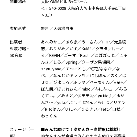
開催場所
大阪 OMMビル B+Cホール
＜〒540-0008 大阪府大阪市中央区大手前1丁目
7-31＞
参加形式
無料／入退場自由
出演者
あべみかこ／あらき／うーさん／HHP／太島綾
※敬称略・
志／おりがみ／かず／KuM4／グヲタ／けーど
50音順
ら／KEVIN／ごーず／Koshi／こばぱっと／じゅ
んき／しろ／Spring／ターザン馬場園／
<cyu_yan>／てつ／とし／虹花/ななか／な
べ。／なんとかキララEL／にしぽん／のく／ぱ
せり／ぴよまる／ふうや／べーちゃん／⭐︎星⭐︎／
ぼた餅／ほまれおん／miso／みにみに。／みる
くてぃ。／みんと／❀モモ❀／yu No,1／ゆか
んさ〜／yuki／よし／よだん／らせつ／リオン
／Ritoはん／りにゃ／りるきい／left／ロゼ／
わっくん
ステージ（一
■みんな助けて！ゆかんさ〜高難度に挑戦！
部）
ゆかんさ〜が会場のみんなの力を借りて高難易