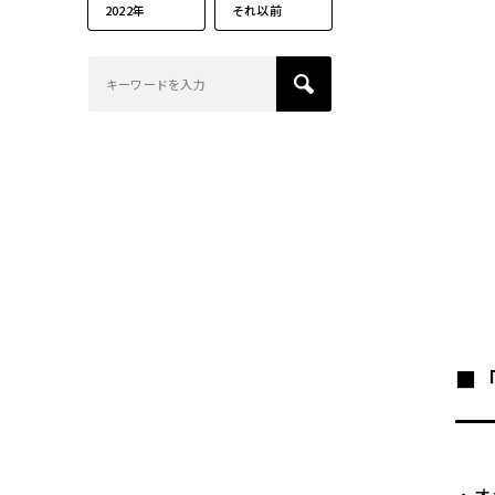
2022年
それ以前
■「
・オ