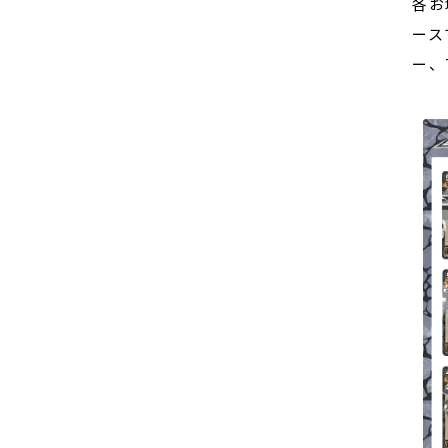
各お
ース
ー、