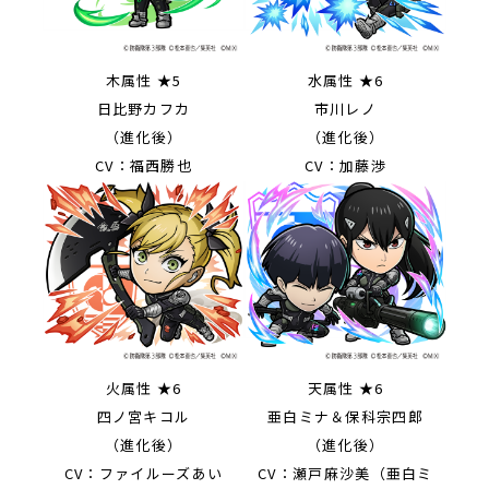
木属性 ★5
水属性 ★6
日比野カフカ
市川レノ
（進化後）
（進化後）
CV：福西勝也
CV：加藤渉
火属性 ★6
天属性 ★6
四ノ宮キコル
亜白ミナ＆保科宗四郎
（進化後）
（進化後）
CV：ファイルーズあい
CV：瀬戸麻沙美（亜白ミ