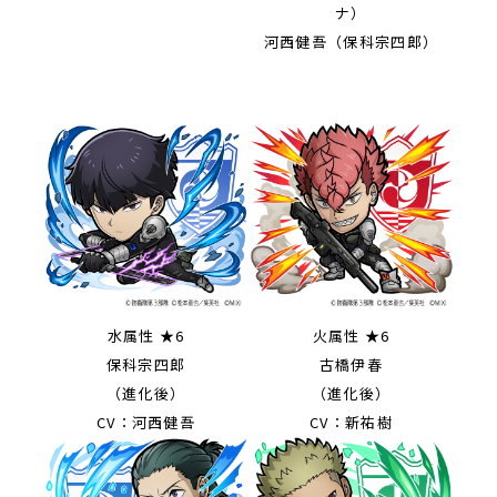
ナ）
河西健吾（保科宗四郎）
水属性 ★6
火属性 ★6
保科宗四郎
古橋伊春
（進化後）
（進化後）
CV：河西健吾
CV：新祐樹