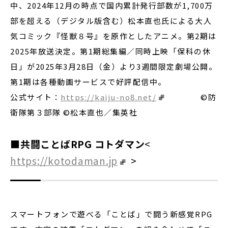
中、2024年12月の時点で国内累計発行部数が1,700万
部を超える（デジタル版含む）松本直也氏による大人
気コミック『怪獣８号』を原作としたアニメ。第2期は
2025年放送決定。第1期総集編／同時上映「保科の休
日」が2025年3月28日（金）より3週間限定劇場公開。
第1期は各種動画サービスで好評配信中。
公式サイト：
https://kaiju-no8.net/
©防
衛隊第３部隊 ©松本直也／集英社
■共闘ことばRPG コトダマン
<
https://kotodaman.jp
>
スマートフォンで遊べる「ことば」で闘う新感覚RPG