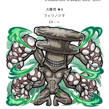
火属性 ★6
フィリノソマ
CV：ー