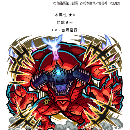
木属性 ★6
怪獣９号
CV：吉野裕行