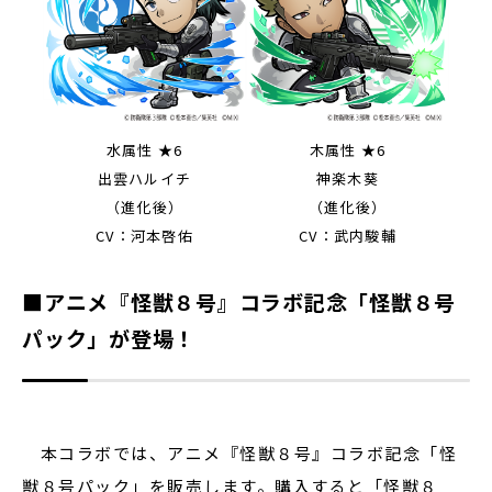
水属性 ★6
木属性 ★6
出雲ハルイチ
神楽木葵
（進化後）
（進化後）
CV：河本啓佑
CV：武内駿輔
■アニメ『怪獣８号』コラボ記念「怪獣８号
パック」が登場！
本コラボでは、アニメ『怪獣８号』コラボ記念「怪
獣８号パック」を販売します。購入すると「怪獣８