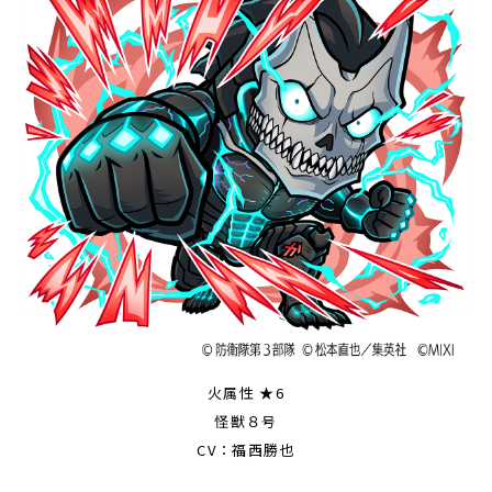
火属性 ★6
怪獣８号
CV：福西勝也