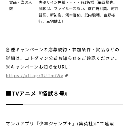
賞品・当選人
声優サイン色紙・・・・各1名様（福西勝也、
数
加藤渉、ファイルーズあい、瀬戸麻沙美、河西
健吾、新祐樹、河本啓佑、武内駿輔、吉野裕
行、三宅健太）
各種キャンペーンの応募規約・参加条件・賞品などの
詳細は、コトダマン公式お知らせをご確認ください。
※キャンペーンお知らせURL：
https://xfl.ag/3UTmiWv
■TVアニメ『怪獣８号』
マンガアプリ『少年ジャンプ＋』(集英社)にて連載