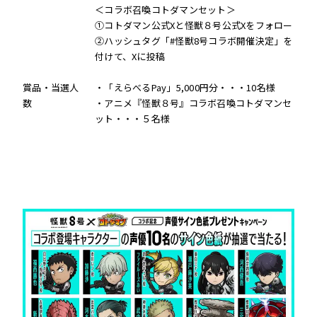
＜コラボ召喚コトダマンセット＞
①コトダマン公式Xと怪獣８号公式Xをフォロー
②ハッシュタグ「#怪獣8号コラボ開催決定」を
付けて、Xに投稿
賞品・当選人
・「えらべるPay」5,000円分・・・10名様
数
・アニメ『怪獣８号』コラボ召喚コトダマンセ
ット・・・５名様