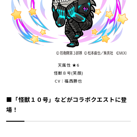
天属性 ★6
怪獣８号(笑顔)
CV：福西勝也
■「怪獣１０号」などがコラボクエストに登
場！