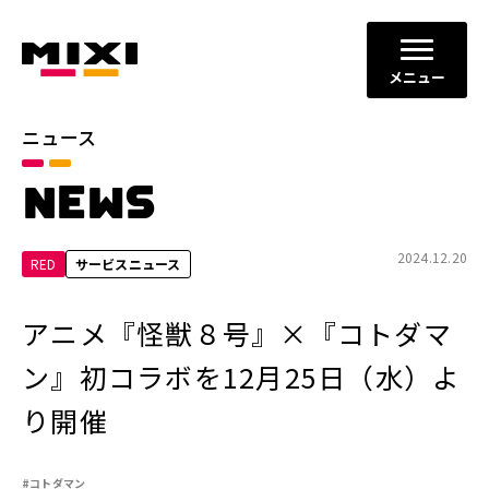
メニュー
ニュース
カテゴリ
NEWS
お知らせ
プレスリリース
サービスニュース
2024.12.20
RED
サービスニュース
年別
アニメ『怪獣８号』×『コトダマ
2026年
2025年
ン』初コラボを12月25日（水）よ
2024年
2023年
り開催
2022年
それ以前
#コトダマン