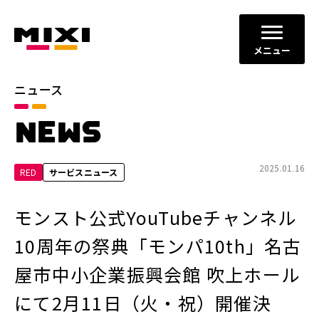
メニュー
ニュース
カテゴリ
NEWS
お知らせ
プレスリリース
サービスニュース
2025.01.16
RED
サービスニュース
年別
モンスト公式YouTubeチャンネル
2026年
2025年
10周年の祭典「モンパ10th」名古
2024年
2023年
屋市中小企業振興会館 吹上ホール
2022年
それ以前
にて2月11日（火・祝）開催決