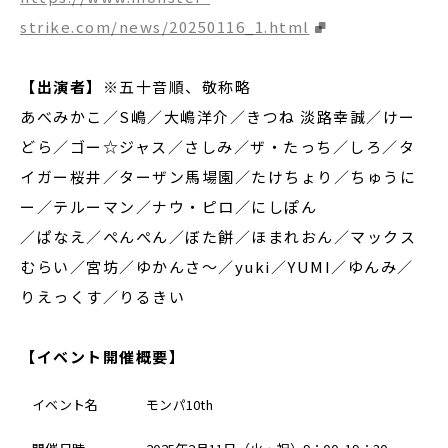
strike.com/news/20250116_1.html
【出演者】
※五十音順、敬称略
あべみかこ／S嶋／大嶋洋介／きつね 淡路幸誠／けー
どら／ゴー☆ジャス／さしみ／ザ・たっち／しろ／タ
イガー桜井／ターザン馬場園／たけちょり／ちゅうに
ー／テルーマン／ナウ・ピロ／にしぽん
／ぱなえ／ぺんぺん／ぼた餅／ほまれおん／マックス
むらい／宮坊／ゆかんさ〜／yuki／YUMI／ゆんみ／
りえっくす／りるきい
【イベント開催概要】
イベント名
モンパ10th