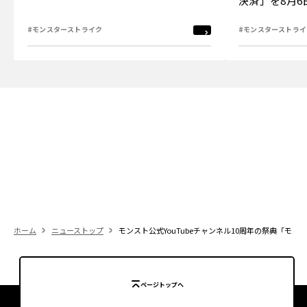
決済」を8月
#モンスターストライク
#モンスターストライ
ホーム
ニューストップ
モンスト公式YouTubeチャンネル10周年の祭典「モン
ページトップへ