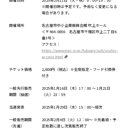
開催日時
2025年2月11日（火・祝）9：00~19：30
※開催日時は予定です。予告なく変更になる
場合があります。
開催場所
名古屋市中小企業振興会館 吹上ホール
＜〒464-0856 名古屋市千種区吹上二丁目6
番3号＞
アクセス：
https://www.nipc.or.jp/fukiage/sub/visitor-
access.html
チケット価格
2,800円（税込）※全席指定・フード引換券
付き
一般先行販売
2025年1月16日（木）17：00 ～ 1月21日
期間（抽選）
（火）23：59
当選発表
2025年1月29日（水）15：00～順次
一般販売期間
2025年2月4日（火）12：00～ ※先着順・予
（先着）
定枚数に達し次第販売終了