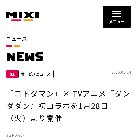
メニュー
ニュース
カテゴリ
NEWS
お知らせ
プレスリリース
サービスニュース
2025.01.24
RED
サービスニュース
年別
『コトダマン』× TVアニメ『ダン
2026年
2025年
ダダン』初コラボを1月28日
2024年
2023年
（火）より開催
2022年
それ以前
#コトダマン