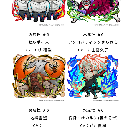
火属性 ★6
木属性 ★6
セルポ星人
アクロバティックさらさら
CV：中井和哉
CV：井上喜久子
冥属性 ★6
水属性 ★6
地縛霊蟹
変身・オカルン(萎えるぜ)
CV：-
CV：花江夏樹