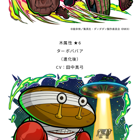
木属性 ★6
ターボババア
（進化後）
CV：田中真弓