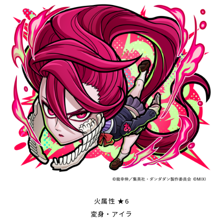
火属性 ★6
変身・アイラ