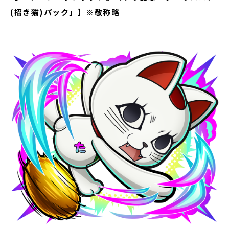
(招き猫)パック」】※敬称略