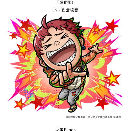
（進化後）
CV：佐倉綾音
火属性 ★6