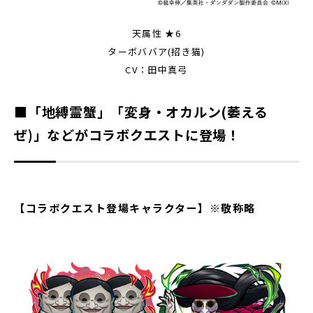
天属性 ★6
ターボババア(招き猫)
CV：田中真弓
■「地縛霊蟹」「変身・オカルン(萎える
ぜ)」などがコラボクエストに登場！
【コラボクエスト登場キャラクター】※敬称略