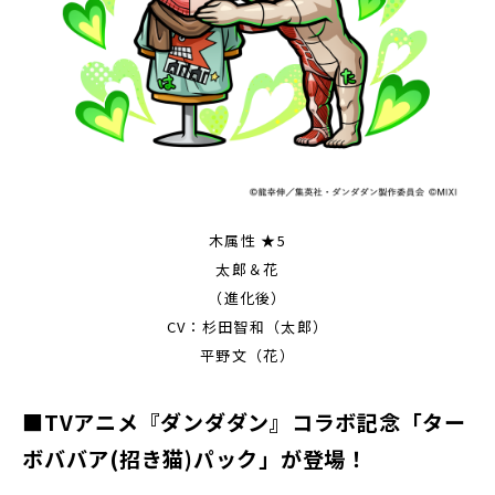
木属性 ★5
太郎＆花
（進化後）
CV：杉田智和（太郎）
平野文（花）
■TVアニメ『ダンダダン』コラボ記念「ター
ボババア(招き猫)パック」が登場！