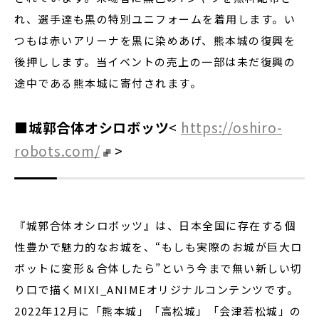
れ、選手達も黒の特別ユニフォームを着用します。い
つもは赤いアリーナを黒に染めあげ、熊本城の復興を
後押しします。当イベントの売上の一部は未だ復興の
途中である熊本城に寄付されます。
■城郭合体オシロボッツ
<
https://oshiro-
robots.com/
>
『城郭合体オシロボッツ』は、日本全国に存在する個
性豊かで魅力的なお城を、“もしも実際のお城が巨大ロ
ボットに変形＆合体したら”という今まで無い新しい切
り口で描くMIXI_ANIMEオリジナルコンテンツです。
2022年12月に「熊本城」「高松城」「会津若松城」の