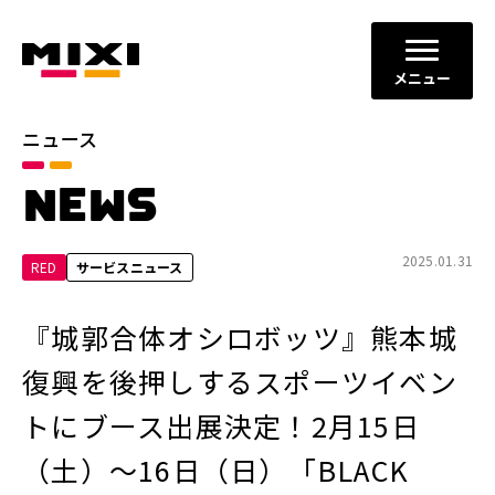
メニュー
ニュース
カテゴリ
NEWS
お知らせ
プレスリリース
サービスニュース
2025.01.31
RED
サービスニュース
年別
『城郭合体オシロボッツ』熊本城
2026年
2025年
復興を後押しするスポーツイベン
2024年
2023年
トにブース出展決定！2月15日
2022年
それ以前
（土）～16日（日）「BLACK