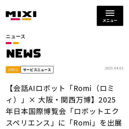
メニュー
ニュース
カテゴリ
NEWS
お知らせ
プレスリリース
サービスニュース
2025.04.02
ORNG
サービスニュース
年別
【会話AIロボット「Romi（ロミ
2026年
2025年
ィ）」× 大阪・関西万博】2025
2024年
2023年
年日本国際博覧会「ロボットエク
2022年
それ以前
スペリエンス」に「Romi」を出展