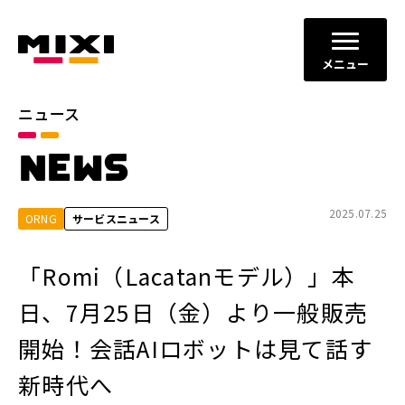
メニュー
ニュース
カテゴリ
NEWS
お知らせ
プレスリリース
サービスニュース
2025.07.25
ORNG
サービスニュース
年別
「Romi（Lacatanモデル）」本
2026年
2025年
日、7月25日（金）より一般販売
2024年
2023年
開始！会話AIロボットは見て話す
2022年
それ以前
新時代へ