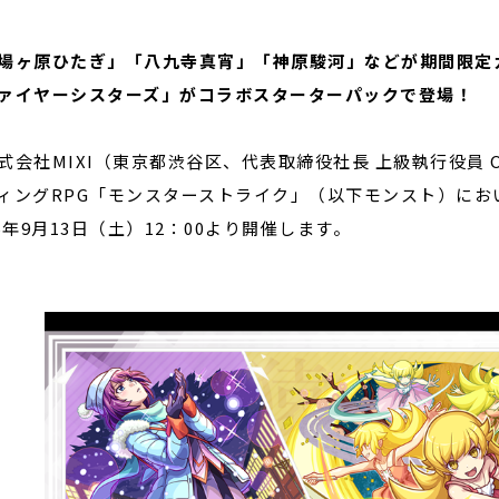
場ヶ原ひたぎ」「八九寺真宵」「神原駿河」などが期間限定
閉じる
ァイヤーシスターズ」がコラボスターターパックで登場！
会社MIXI（東京都渋谷区、代表取締役社長 上級執行役員 
ィングRPG「モンスターストライク」（以下モンスト）に
25年9月13日（土）12：00より開催します。