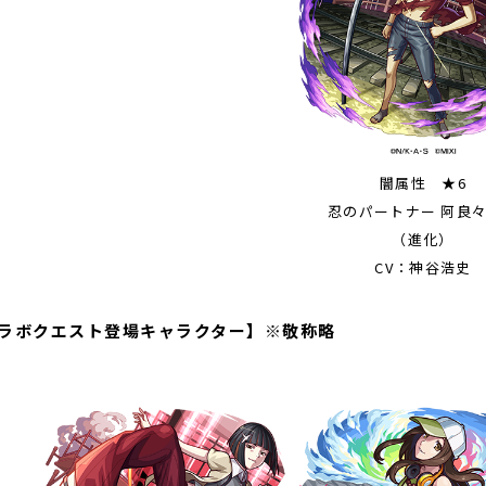
闇属性 ★6
忍のパートナー 阿良
（進化）
CV：神谷浩史
ラボクエスト登場キャラクター】※敬称略