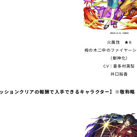
火属性 ★6
栂の木二中のファイヤーシ
（獣神化）
CV：喜多村英梨
井口裕香
ッションクリアの報酬で入手できるキャラクター】※敬称略