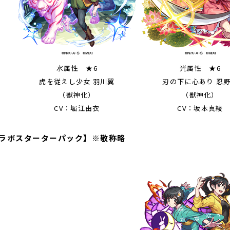
水属性 ★6
光属性 ★6
虎を従えし少女 羽川翼
刃の下に心あり 忍
（獣神化）
（獣神化）
CV：堀江由衣
CV：坂本真綾
ラボスターターパック】※敬称略