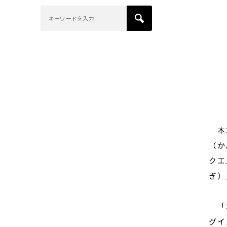
本コ
（か
クエ
ぎ）
「コ
グイ