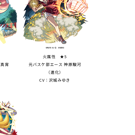
火属性 ★5
寺真宵
元バスケ部エース 神原駿河
（進化）
CV：沢城みゆき