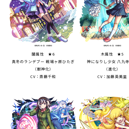
闇属性 ★6
木属性 ★5
真冬のランデブー 戦場ヶ原ひたぎ
神になりし少女 八九
（獣神化）
（進化）
CV：斎藤千和
CV：加藤英美里