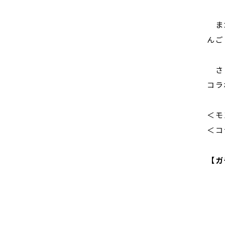
また
んご
さら
コラ
＜モ
＜コ
【ガ