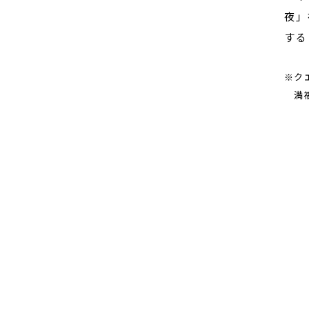
夜」
する
※ク
満福