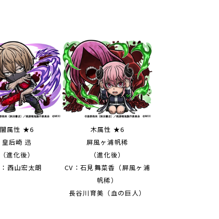
闇属性 ★6
木属性 ★6
皇后崎 迅
屏風ヶ浦帆稀
（進化後）
（進化後）
V：西山宏太朗
CV：石見舞菜香（屏風ヶ浦
帆稀）
長谷川育美（血の巨人）