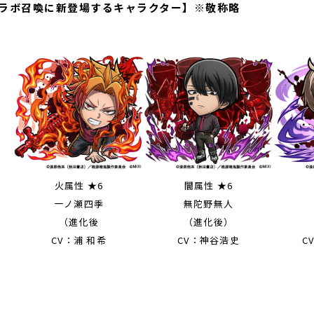
ラボ召喚に新登場するキャラクター】※敬称略
火属性 ★6
闇属性 ★6
一ノ瀬四季
無陀野無人
（進化後
（進化後）
CV：浦 和希
CV：神谷浩史
C