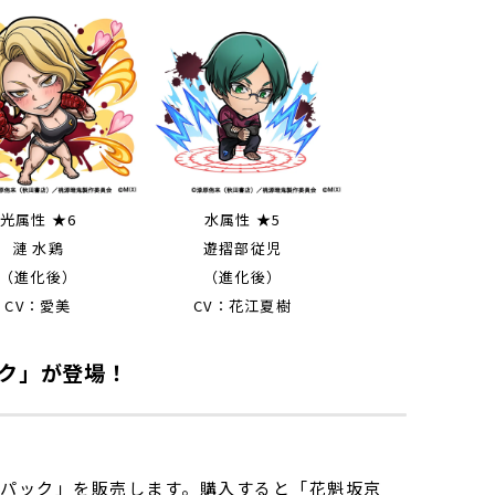
光属性 ★6
水属性 ★5
漣 水鶏
遊摺部従児
（進化後）
（進化後）
CV：愛美
CV：花江夏樹
ク」が登場！
パック」を販売します。購入すると「花魁坂京