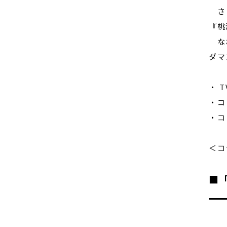
さら
『桃
なお
ダマ
・ 
・コ
・コ
＜コ
■