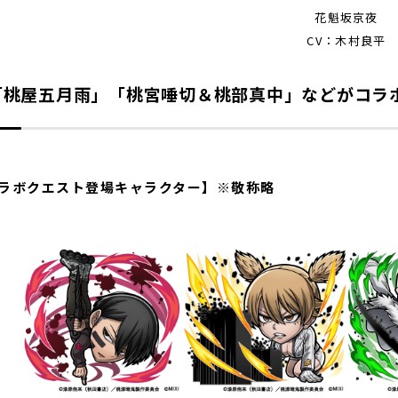
花魁坂京夜
CV：木村良平
「桃屋五月雨」「桃宮唾切＆桃部真中」などがコラ
ラボクエスト登場キャラクター】※敬称略