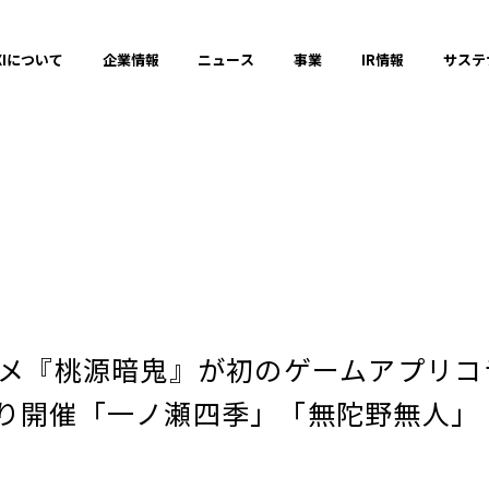
XIについて
企業情報
ニュース
事業
IR情報
サステ
プレスリリース
2025年
アニメ『桃源暗鬼』が初のゲームアプリ
2023年
より開催「一ノ瀬四季」「無陀野無人」
それ以前