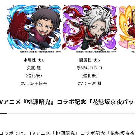
水属性 ★6
闇属性 ★6
矢颪 碇
手術岾ロクロ
（進化後）
（進化後）
CV：坂田将吾
CV：三浦 魁
TVアニメ『桃源暗鬼』コラボ記念「花魁坂京夜パッ
ラボでは、TVアニメ『桃源暗鬼』コラボ記念「花魁坂京夜