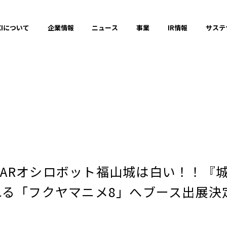
XIについて
企業情報
ニュース
事業
IR情報
サステ
プレスリリース
2025年
ARオシロボット福山城は白い！！『城
2023年
れる「フクヤマニメ8」へブース出展決
それ以前