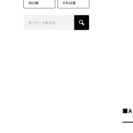
2022年
それ以前
■