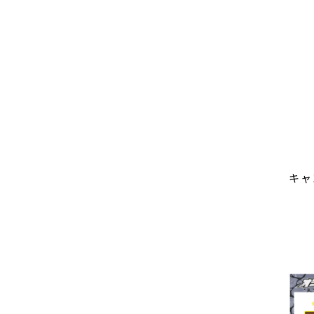
ア
オシ
オ
オシ
オシ
デフ
御城
マフ
キャ
1等
参