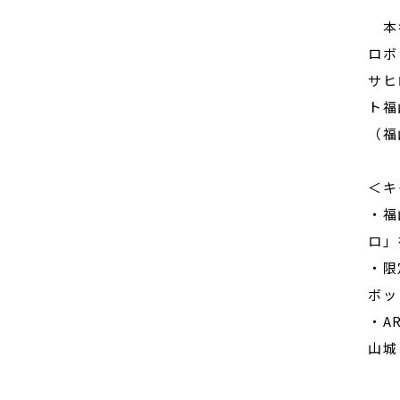
本キ
ロボ
サヒ
ト福
（福
＜キ
・福
ロ」
・限
ボッ
・A
山城