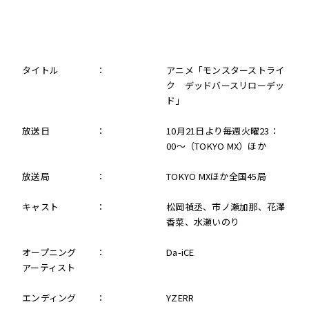
タイトル
：
アニメ「モンスターストライ
ク デッドバースリローデッ
ド」
放送日
：
10月21日より毎週火曜23：
00～（TOKYO MX）ほか
放送局
：
TOKYO MXほか全国45局
キャスト
：
松岡禎丞、市ノ瀬加那、花澤
香菜、水瀬いのり
オープニング
：
Da-iCE
アーティスト
エンディング
：
YZERR