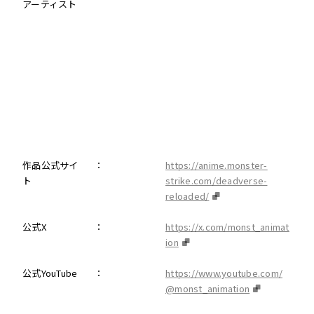
アーティスト
作品公式サイ
：
https://anime.monster-
ト
strike.com/deadverse-
reloaded/
公式X
：
https://x.com/monst_animat
ion
公式YouTube
：
https://www.youtube.com/
@monst_animation