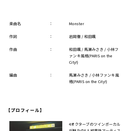
楽曲名
：
Monster
作詞
：
岩岡徹 / 和田颯
作曲
：
和田颯 / 馬瀬みさき / 小林フ
ァンキ風格(PARIS on the
City!)
編曲
：
馬瀬みさき / 小林ファンキ風
格(PARIS on the City!)
【プロフィール】
4オクターブのツインボーカル
が魅力の5人組男性アーティス