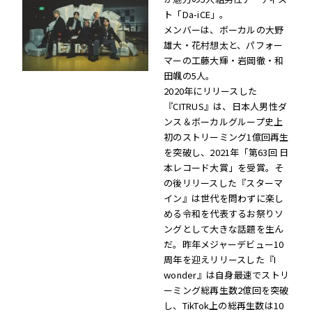
ト「Da-iCE」。
メンバーは、ボーカルの大野
雄大・花村想太と、パフォー
マーの工藤大輝・岩岡徹・和
田颯の5人。
2020年にリリースした
『CITRUS』は、日本人男性ダ
ンス＆ボーカルグループ史上
初のストリーミング1億回再生
を突破し、2021年「第63回 日
本レコード大賞」を受賞。そ
の後リリースした『スターマ
イン』は世代を問わずに楽し
める令和を代表するお祭りソ
ングとして大きな話題を生ん
だ。昨年メジャーデビュー10
周年を迎えリリースした『I
wonder』は自身最速でストリ
ーミング総再生数2億回を突破
し、TikTok上の総再生数は10