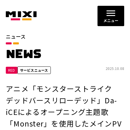
メニュー
ニュース
カテゴリ
NEWS
お知らせ
プレスリリース
サービスニュース
2025.10.08
RED
サービスニュース
年別
アニメ「モンスターストライク
2026年
2025年
デッドバースリローデッド」Da-
2024年
2023年
iCEによるオープニング主題歌
2022年
それ以前
「Monster」を使用したメインPV