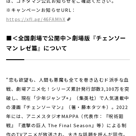
は、コトダマン公式お知らせをご確認ください。
※キャンペーンお知らせURL：
https://xfl.ag/46FAMhX
■＜全国劇場で公開中＞劇場版『チェンソー
マン レゼ篇』について
“恋も欲望も、人間も悪魔も全てを巻き込むド派手な血
戦、劇場アニメ化！シリーズ累計発行部数3,100万を突
破し、現在「少年ジャンプ+」（集英社）で人気連載中
の漫画『チェンソーマン』（箸・藤本タツキ）。2022
年には、アニメスタジオMAPPA（代表作：『呪術廻
戦』『進撃の巨人 The Final Season』等）による制
作のTVアニメが放送され、大きな話題を呼んだ同作。