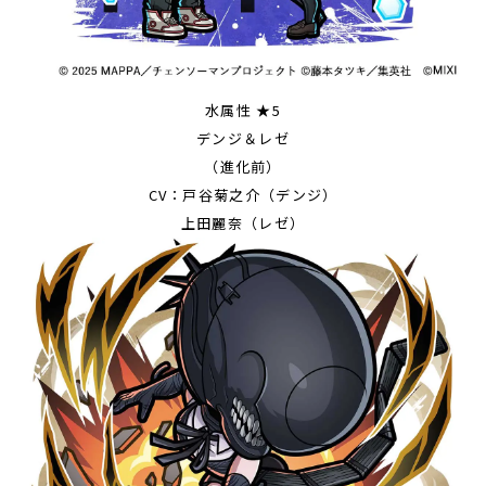
水属性 ★5
デンジ＆レゼ
（進化前）
CV：戸谷菊之介（デンジ）
上田麗奈（レゼ）