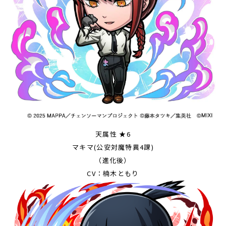
天属性 ★6
マキマ(公安対魔特異4課)
（進化後）
CV：楠木ともり