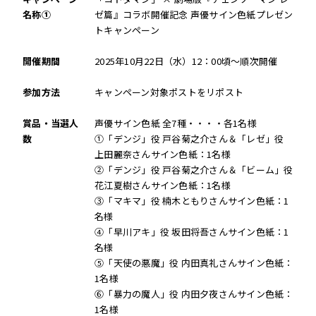
名称①
ゼ篇』コラボ開催記念 声優サイン色紙プレゼン
トキャンペーン
開催期間
2025年10月22日（水）12：00頃～順次開催
参加方法
キャンペーン対象ポストをリポスト
賞品・当選人
声優サイン色紙 全7種・・・・各1名様
数
①「デンジ」役 戸谷菊之介さん＆「レゼ」役
上田麗奈さんサイン色紙：1名様
②「デンジ」役 戸谷菊之介さん＆「ビーム」役
花江夏樹さんサイン色紙：1名様
③「マキマ」役 楠木ともりさんサイン色紙：1
名様
④「早川アキ」役 坂田将吾さんサイン色紙：1
名様
⑤「天使の悪魔」役 内田真礼さんサイン色紙：
1名様
⑥「暴力の魔人」役 内田夕夜さんサイン色紙：
1名様