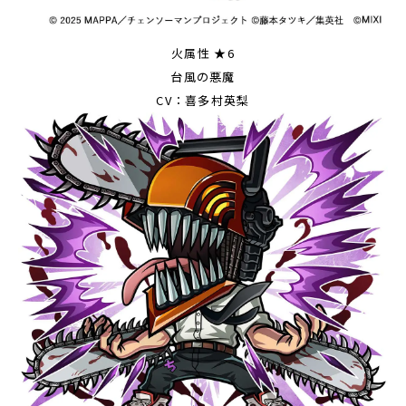
火属性 ★6
台風の悪魔
CV：喜多村英梨