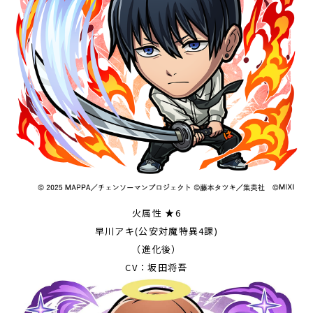
火属性 ★6
早川アキ(公安対魔特異4課)
（進化後）
CV：坂田将吾