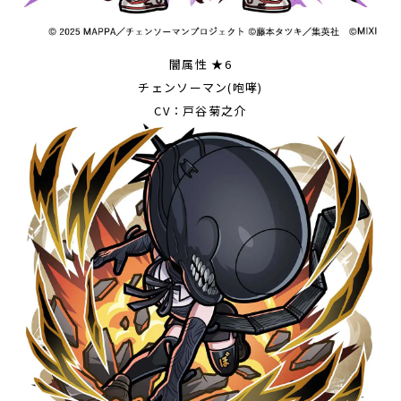
闇属性 ★6
チェンソーマン(咆哮)
CV：戸谷菊之介