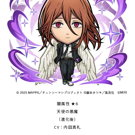
闇属性 ★6
天使の悪魔
（進化後）
CV：内田真礼