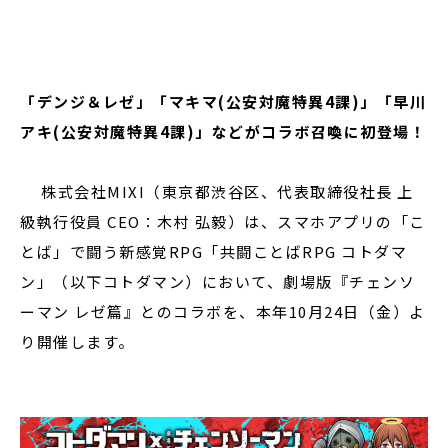
閉じる
「デンジ＆レゼ」「マキマ(公安対魔特異4課)」「早川
アキ(公安対魔特異4課)」などがコラボ召喚に初登場！
株式会社MIXI（東京都渋谷区、代表取締役社長 上
級執行役員 CEO：⽊村 弘毅）は、スマホアプリの「こ
とば」で闘う新感覚RPG「共闘ことばRPG コトダマ
ン」（以下コトダマン）において、劇場版『チェンソ
ーマン レゼ篇』とのコラボを、本年10月24日（金）よ
り開催します。