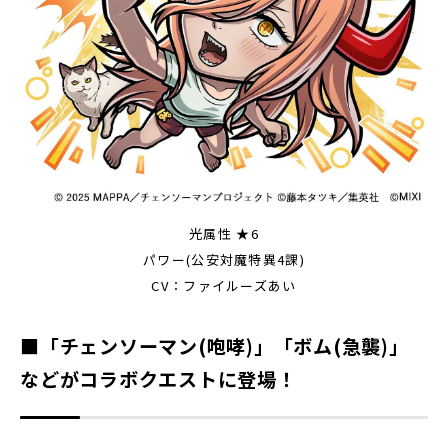
光属性 ★6
パワー(公安対魔特異4課)
CV：ファイルーズあい
■「チェンソーマン(咆哮)」「ボム(急襲)」
などがコラボクエストに登場！