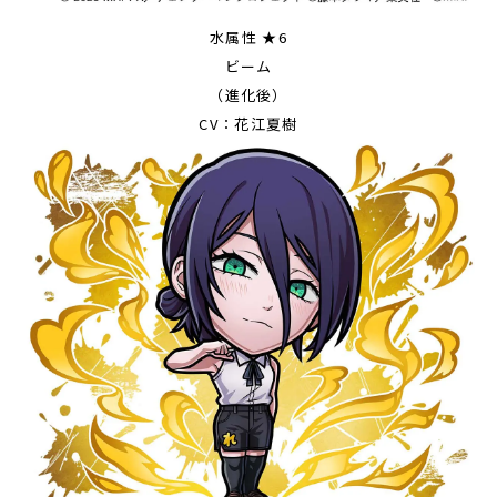
水属性 ★6
ビーム
（進化後）
CV：花江夏樹