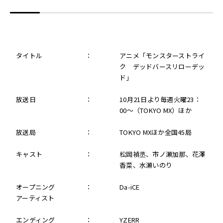
タイトル
：
アニメ「モンスターストライ
ク デッドバースリローデッ
ド」
放送日
：
10月21日より毎週火曜23：
00～（TOKYO MX）ほか
放送局
：
TOKYO MXほか全国45局
キャスト
：
松岡禎丞、市ノ瀬加那、花澤
香菜、水瀬いのり
オープニング
：
Da-iCE
アーティスト
エンディング
：
YZERR