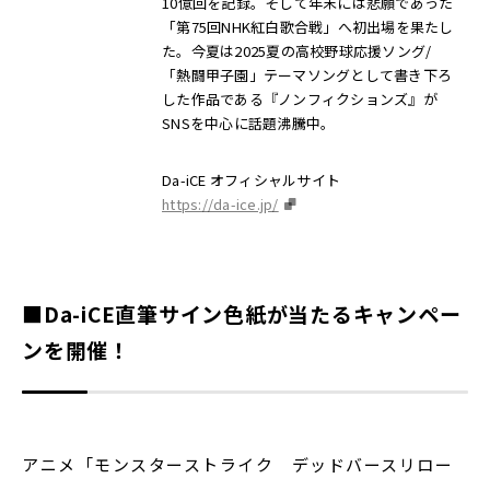
10億回を記録。そして年末には悲願であった
「第75回NHK紅白歌合戦」へ初出場を果たし
た。今夏は2025夏の高校野球応援ソング/
「熱闘甲子園」テーマソングとして書き下ろ
した作品である『ノンフィクションズ』が
SNSを中心に話題沸騰中。
Da-iCE オフィシャルサイト
https://da-ice.jp/
■Da-iCE直筆サイン色紙が当たるキャンペー
ンを開催！
アニメ「モンスターストライク デッドバースリロー