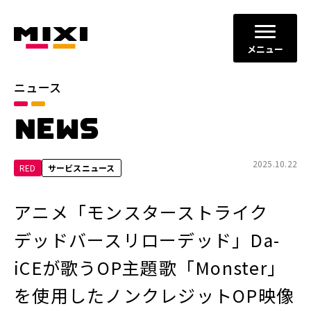
メニュー
ニュース
カテゴリ
NEWS
お知らせ
プレスリリース
サービスニュース
2025.10.22
RED
サービスニュース
年別
アニメ「モンスターストライク
2026年
2025年
デッドバースリローデッド」Da-
2024年
2023年
iCEが歌うOP主題歌「Monster」
2022年
それ以前
を使用したノンクレジットOP映像