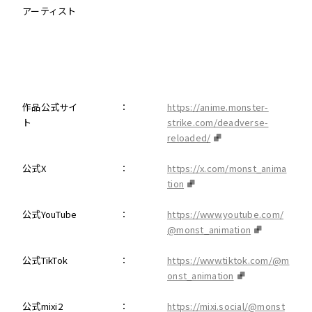
アーティスト
作品公式サイ
：
https://anime.monster-
ト
strike.com/deadverse-
reloaded/
公式X
：
https://x.com/monst_anima
tion
公式YouTube
：
https://www.youtube.com/
@monst_animation
公式TikTok
：
https://www.tiktok.com/@m
onst_animation
公式mixi2
：
https://mixi.social/@monst