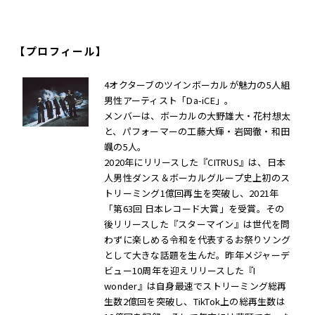
【プロフィール】
4オクターブのツインボーカルが魅力の5人組
男性アーティスト「Da-iCE」。
メンバーは、ボーカルの大野雄大・花村想太
と、パフォーマーの工藤大輝・岩岡徹・和田
颯の5人。
2020年にリリースした『CITRUS』は、日本
人男性ダンス＆ボーカルグループ史上初のス
トリーミング1億回再生を突破し、2021年
「第63回 日本レコード大賞」を受賞。その
後リリースした『スターマイン』は世代を問
わずに楽しめる令和を代表するお祭りソング
として大きな話題を生んだ。昨年メジャーデ
ビュー10周年を迎えリリースした『I
wonder』は自身最速でストリーミング総再
生数2億回を突破し、TikTok上の総再生数は