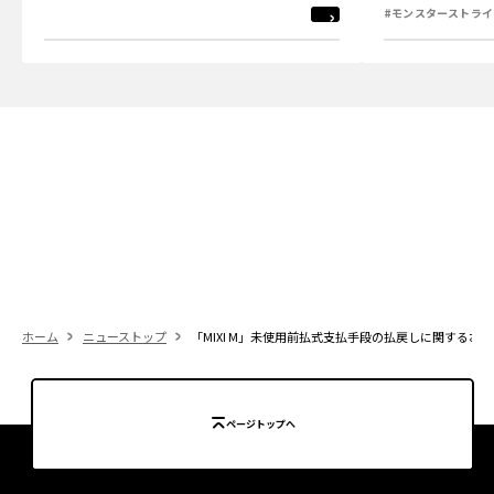
#モンスターストライ
ホーム
ニューストップ
「MIXI M」未使用前払式支払手段の払戻しに関するお
ページトップへ