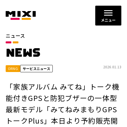
メニュー
ニュース
カテゴリ
NEWS
お知らせ
プレスリリース
サービスニュース
2026.01.13
ORNG
サービスニュース
年別
「家族アルバム みてね」トーク機
2026年
2025年
能付きGPSと防犯ブザーの一体型
2024年
2023年
最新モデル「みてねみまもりGPS
2022年
それ以前
トークPlus」本日より予約販売開