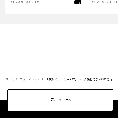
#モンスターストライク
#モンスターストライ
ホーム
ニューストップ
「家族アルバム みてね」トーク機能付きGPSと防犯ブザ
ページトップへ