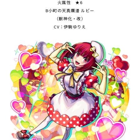
火属性 ★6
B小町の天真爛漫 ルビー
（獣神化・改）
CV：伊駒ゆりえ