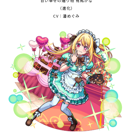
甘い幸せの贈り物 有馬かな
（進化）
CV：潘めぐみ