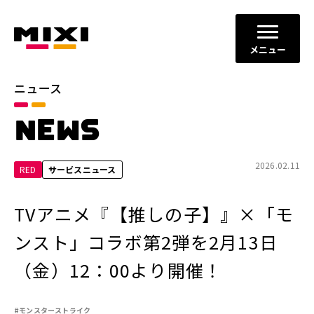
メニュー
ニュース
カテゴリ
NEWS
お知らせ
プレスリリース
サービスニュース
2026.02.11
RED
サービスニュース
年別
TVアニメ『【推しの子】』×「モ
2026年
2025年
ンスト」コラボ第2弾を2月13日
2024年
2023年
（金）12：00より開催！
2022年
それ以前
#モンスターストライク