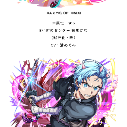
木属性 ★6
B小町のセンター 有馬かな
（獣神化・改）
CV：潘めぐみ