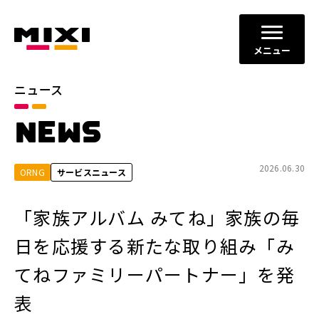
メニュー
ニュース
カテゴリ
NEWS
お知らせ
プレスリリース
サービスニュース
2026.06.30
ORNG
サービスニュース
年別
「家族アルバム みてね」家族の毎
2026年
2025年
日を応援する新たな取り組み「み
2024年
2023年
てねファミリーパートナー」を発
2022年
それ以前
表