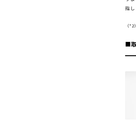
指し
（*
■