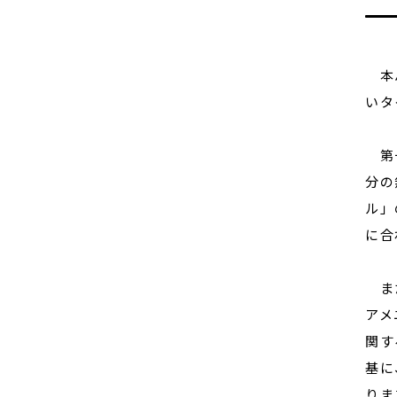
本パ
いタ
第一
分の
ル」
に合
また
アメ
関す
基に
りま