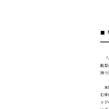
■
「み
創型
持つ
本取
む体
ッジ