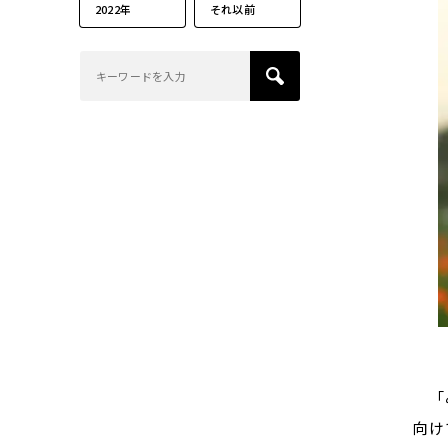
2022年
それ以前
「み
向け