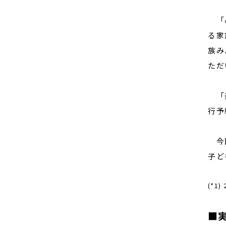
「み
る家
族み
ただ
「楽
行予
今回
子ど
(*1
■