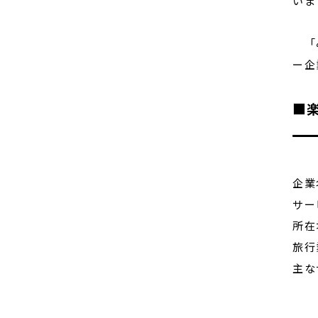
いま
「み
ー企
■
企
サー
所在
旅行
主な
海