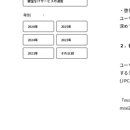
健全なITサービスの運営
・啓
年別
ユー
深め
2026年
2025年
2024年
2023年
２．
2022年
それ以前
ユー
する
(J
『m
mi