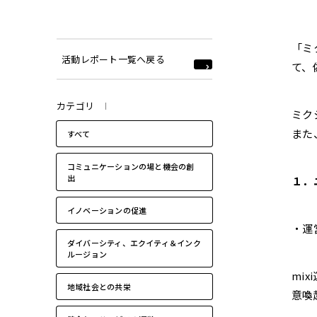
2022年
「ミ
活動レポート一覧へ戻る
て、
カテゴリ
ミク
また
すべて
コミュニケーションの場と機会の創
出
１．
イノベーションの促進
・運
ダイバーシティ、エクイティ＆インク
ルージョン
mi
地域社会との共栄
意喚