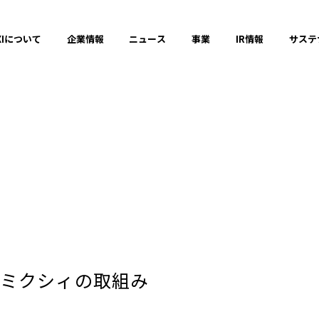
XIについて
企業情報
ニュース
事業
IR情報
サステ
コミュニケーションの場と機会の創出
ダイバーシティ、エクイティ＆インクル
健全なITサービスの運営
2025年
ミクシィの取組み
2023年