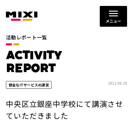
メニュー
活動レポート一覧
カテゴリ
ACTIVITY
コミュニケーションの場と機会
すべて
の創出
REPORT
ダイバーシティ、エクイティ＆
イノベーションの促進
インクルージョン
2013.06.29
健全なITサービスの運営
地域社会との共栄
健全なITサービスの運営
中央区立銀座中学校にて講演させ
年別
ていただきました
2026年
2025年
2024年
2023年