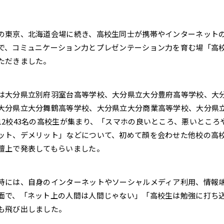
それ以前
閉じる
の東京、北海道会場に続き、高校生同士が携帯やインターネット
で、コミュニケーション力とプレゼンテーション力を育む場「高校生 ICT Co
ただきました。
は大分県立別府羽室台高等学校、大分県立大分豊府高等学校、大
大分県立大分舞鶴高等学校、大分県立大分商業高等学校、大分県
12校43名の高校生が集まり、「スマホの良いところ、悪いとこ
ット、デメリット」などについて、初めて顔を会わせた他校の高
壇上で発表してもらいました。
時には、自身のインターネットやソーシャルメディア利用、情報
面で、「ネット上の人間は人間じゃない」「高校生は勉強に打ち
も飛び出しました。