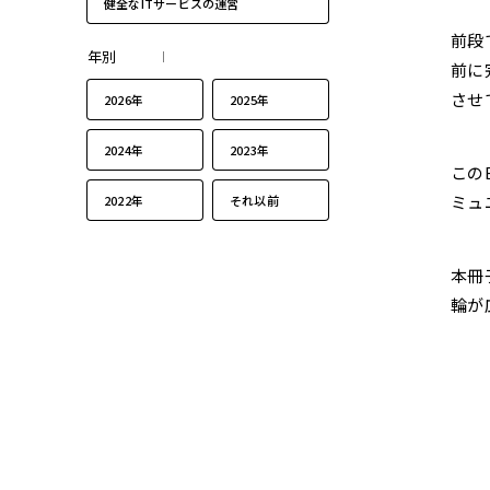
健全なITサービスの運営
前段
年別
前に完
させ
2026年
2025年
2024年
2023年
この
ミュ
2022年
それ以前
本冊
輪が