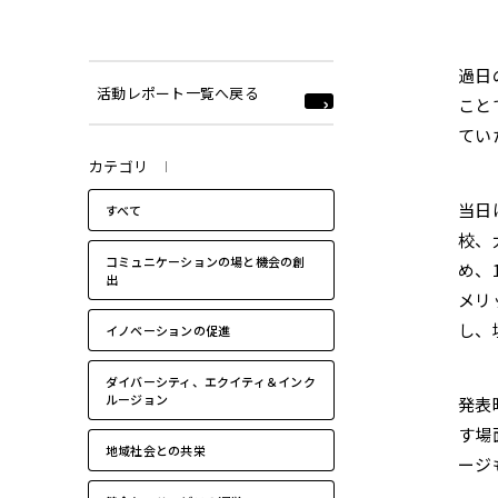
2022年
過日
活動レポート一覧へ戻る
こと
てい
カテゴリ
当日
すべて
校、
コミュニケーションの場と機会の創
め、
出
メリ
し、
イノベーションの促進
ダイバーシティ、エクイティ＆インク
ルージョン
発表
す場
地域社会との共栄
ージ