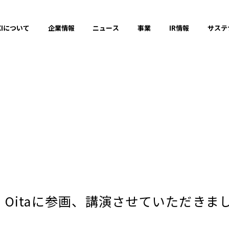
XIについて
企業情報
ニュース
事業
IR情報
サステ
コミュニケーションの場と機会の創出
ダイバーシティ、エクイティ＆インクル
健全なITサービスの運営
2025年
013 in Oitaに参画、講演させていただきま
2023年