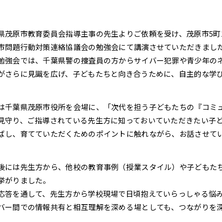
それ以前
閉じる
県茂原市教育委員会指導主事の先生よりご依頼を受け、茂原市5町
市問題行動対策連絡協議会の勉強会にて講演させていただきまし
勉強会では、千葉県警の捜査員の方からサイバー犯罪や青少年の
がさらに見識を広げ、子どもたちと向き合うために、自主的な学
は千葉県茂原市役所を会場に、「次代を担う子どもたちの『コミ
見守り、ご指導されている先生方に知っておいていただきたい子
ばし、育てていただくためのポイントに触れながら、お話させて
後には先生方から、他校の教育事例（授業スタイル）や子どもた
挙がりました。
応答を通して、先生方から学校現場で日頃抱えていらっしゃる悩
バー間での情報共有と相互理解を深める場としても、つながりを