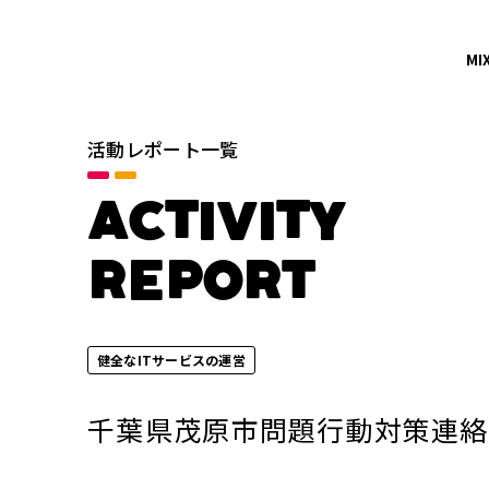
MI
活動レポート一覧
カテゴリ
すべて
ACTIVITY
イノベーションの促進
REPORT
地域社会との共栄
年別
健全なITサービスの運営
2026年
千葉県茂原市問題行動対策連絡
2024年