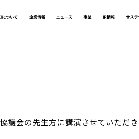
XIについて
企業情報
ニュース
事業
IR情報
サステ
コミュニケーションの場と機会の創出
ダイバーシティ、エクイティ＆インクル
健全なITサービスの運営
2025年
協議会の先生方に講演させていただき
2023年