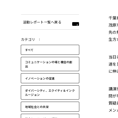
2022年
千葉
活動レポート一覧へ戻る
茂原
先の
生方
カテゴリ
すべて
当日
コミュニケーションの場と機会の創
達を
出
に伸
イノベーションの促進
講演
ダイバーシティ、エクイティ＆インク
ルージョン
問が
質疑
地域社会との共栄
メン