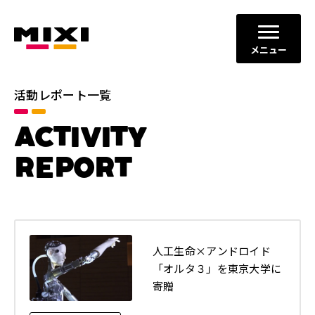
メニュー
活動レポート一覧
カテゴリ
ACTIVITY
コミュニケーションの場と機会
すべて
の創出
REPORT
ダイバーシティ、エクイティ＆
イノベーションの促進
インクルージョン
地域社会との共栄
健全なITサービスの運営
人工生命×アンドロイド
年別
「オルタ３」を東京大学に
2026年
2025年
寄贈
2024年
2023年