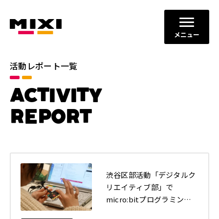
メニュー
活動レポート一覧
カテゴリ
ACTIVITY
コミュニケーションの場と機会
すべて
の創出
REPORT
ダイバーシティ、エクイティ＆
イノベーションの促進
インクルージョン
地域社会との共栄
健全なITサービスの運営
年別
渋谷区部活動「デジタルク
リエイティブ部」で
2026年
2025年
micro:bitプログラミング
の講義（全3回）を実施し
2024年
2023年