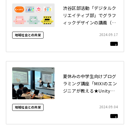
渋谷区部活動「デジタルク
リエイティブ部」でグラフ
ィックデザインの講義（全
3回）を実施しました
2024.09.17
地域社会との共栄
夏休みの中学生向けプログ
ラミング講座「MIXIのエン
ジニアが教える★Unityゲ
ーム制作ステップアップ講
座★」を開催しました
2024.09.04
地域社会との共栄