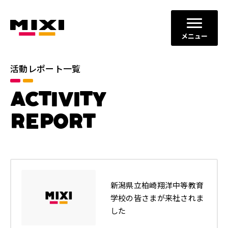
メニュー
活動レポート一覧
カテゴリ
ACTIVITY
コミュニケーションの場と機会
すべて
の創出
REPORT
ダイバーシティ、エクイティ＆
イノベーションの促進
インクルージョン
地域社会との共栄
健全なITサービスの運営
年別
新潟県立柏崎翔洋中等教育
学校の皆さまが来社されま
2026年
2025年
した
2024年
2023年