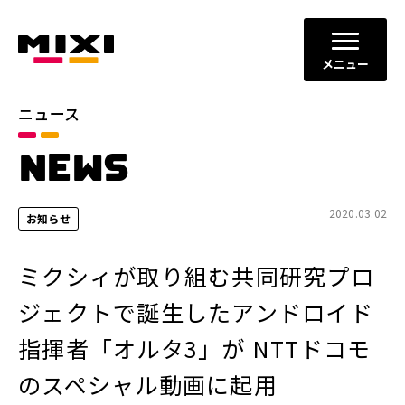
メニュー
ニュース
カテゴリ
NEWS
お知らせ
プレスリリース
サービスニュース
2020.03.02
お知らせ
年別
ミクシィが取り組む共同研究プロ
2026年
2025年
ジェクトで誕生したアンドロイド
2024年
2023年
指揮者「オルタ3」が NTTドコモ
2022年
それ以前
のスペシャル動画に起用