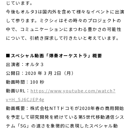
じています。
今後もオルタ3は国内外を含めて様々なイベントに出演
して参ります。ミクシィはその時々のプロジェクトの
中で、コミュニケーションにまつわる豊かさの可能性
について、引続き探求して行きたいと考えています。
■
スペシャル動画
「
爆奏オーケストラ」概要
出演者：オルタ３
公開日：2020 年 3 月 2日（月）
動画時間：100 秒
動画URL：
https://www.youtube.com/watch?
v=H_5J6CJEP4g
動画概要：株式会社NTTドコモが2020年春の商用開始
を予定して研究開発を続けている第5世代移動通信シス
テム「5G」の速さを象徴的に表現したスペシャル動