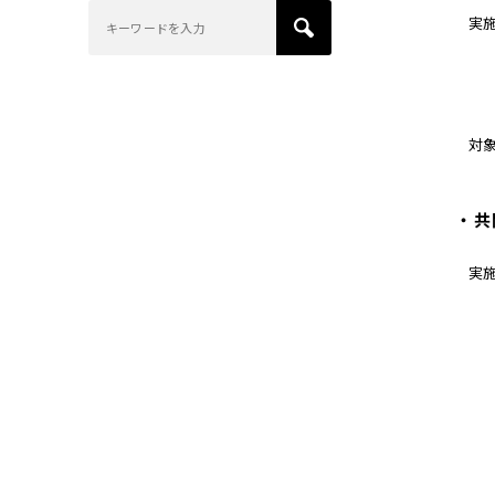
実
対
・共
実