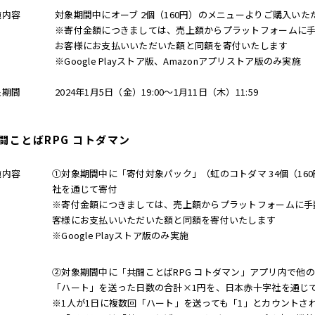
施内容
対象期間中にオーブ 2個（160円）のメニューよりご購入い
※寄付金額につきましては、売上額からプラットフォームに
お客様にお支払いいただいた額と同額を寄付いたします
※Google Playストア版、Amazonアプリストア版のみ実施
象期間
2024年1月5日（金）19:00～1月11日（木）11:59
闘ことばRPG コトダマン
施内容
①対象期間中に「寄付対象パック」（虹のコトダマ 34個（1
社を通じて寄付
※寄付金額につきましては、売上額からプラットフォームに手
客様にお支払いいただいた額と同額を寄付いたします
※Google Playストア版のみ実施
②対象期間中に「共闘ことばRPG コトダマン」アプリ内で他
「ハート」を送った日数の合計×1円を、日本赤十字社を通じ
※1人が1日に複数回「ハート」を送っても「1」とカウントさ