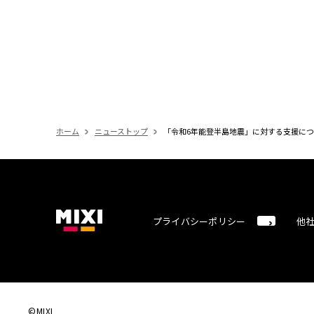
ホーム
ニューストップ
「令和6年能登半島地震」に対する支援に
プライバシーポリシー
他
©MIXI