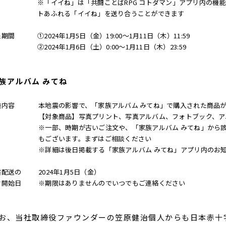
※「イイね」は「共闘ことばRPG コトダマン」アプリ内の機
トあふれる「イイね」を送り合うことができます
象期間
①2024年1月5日（金）19:00～1月11日（木）11:59
②2024年1月6日（土）0:00～1月11日（木）23:59
族アルバム みてね
施内容
本地震の影響で、「家族アルバム みてね」で購入された商品
【対象商品】写真プリント、写真アルバム、フォトブック、ア
※一部、時期が古いご注文や、「家族アルバム みてね」から
もございます。まずはご相談ください
※詳細は後日掲載する「家族アルバム みてね」アプリ内のお
償配送の
2024年1月5日（金）
付開始日
※期限はありませんのでいつでもご連絡ください
、当社取締役ファウンダーの笠原健治個人からも日本赤十字社へ 