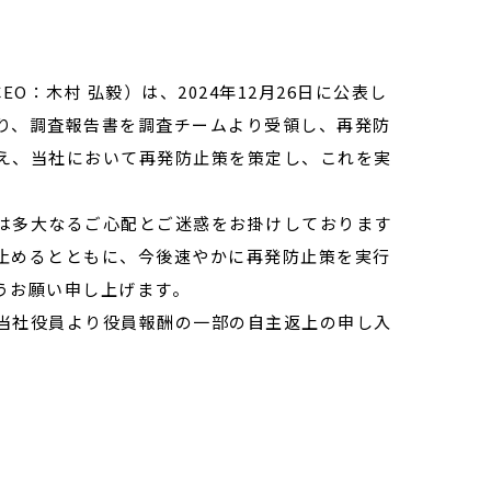
O：木村 弘毅）は、2024年12月26日に公表し
り、調査報告書を調査チームより受領し、再発防
え、当社において再発防止策を策定し、これを実
は多大なるご心配とご迷惑をお掛けしております
止めるとともに、今後速やかに再発防止策を実行
うお願い申し上げます。
当社役員より役員報酬の一部の自主返上の申し入