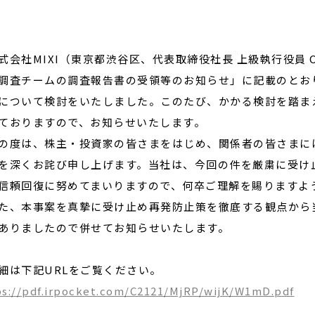
閉じる
会社MIXI（東京都渋谷区、代表取締役社長 上級執行役員 CE
調査チームの調査報告書の受領等のお知らせ」に記載のとお
について検討をいたしました。このたび、かかる検討を踏ま
ておりますので、お知らせいたします。
度は、株主・投資家の皆さまをはじめ、関係者の皆さまに
を深くお詫び申し上げます。当社は、今回の件を厳粛に受け
信頼回復に努めてまいりますので、何卒ご理解を賜りますよ
、本事案を真摯に受け止め再発防止策を徹底する観点から
ありましたので併せてお知らせいたします。
は下記URLをご覧ください。
ps://pdf.irpocket.com/C2121/MjRP/wijK/W1mD.pdf