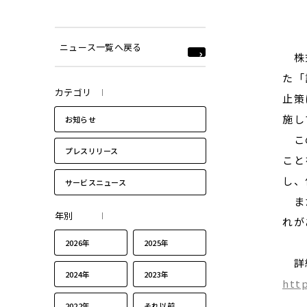
ニュース一覧へ戻る
株式
た「
カテゴリ
止策
施し
お知らせ
この
プレスリリース
こと
し、
サービスニュース
また
年別
れが
2026年
2025年
詳細
2024年
2023年
htt
2022年
それ以前