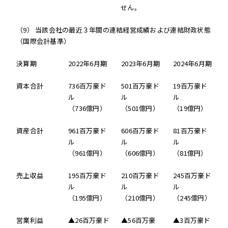
せん。
（9） 当該会社の最近３年間の連結経営成績および連結財政状態
（国際会計基準）
決算期
2022年6月期
2023年6月期
2024年6月期
資本合計
736百万豪ド
501百万豪ド
19百万豪ド
ル
ル
ル
（736億円）
（501億円）
（19億円）
資産合計
961百万豪ド
606百万豪ド
81百万豪ド
ル
ル
ル
（961億円）
（606億円）
（81億円）
売上収益
195百万豪ド
210百万豪ド
245百万豪ド
ル
ル
ル
（195億円）
（210億円）
（245億円）
営業利益
▲26百万豪ド
▲56百万豪
▲3百万豪ド