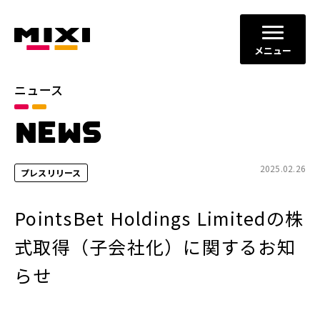
メニュー
ニュース
カテゴリ
NEWS
お知らせ
プレスリリース
サービスニュース
2025.02.26
プレスリリース
年別
PointsBet Holdings Limitedの株
2026年
2025年
式取得（子会社化）に関するお知
2024年
2023年
らせ
2022年
それ以前