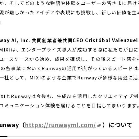
か、そしてどのような物語や体験をユーザーの皆さまに届ける
現が難しかったアイデアや表現にも挑戦し、新しい価値を生
」
way AI, Inc. 共同創業者兼共同CEO Cristóbal Valenzue
IXIは、エンタープライズ導入が成功する際に私たちが目
ユースケースから始め、成果を確認し、その後スピード感を
XIの各事業においてRunwayの活用が広がっているスピー
一社として、MIXIのような企業でRunwayが多様な用途
XIとRunwayは今後も、生成AIを活用したクリエイティ
コミュニケーション体験を届けることを目指してまいります
unway（
https://runwayml.com/
）について