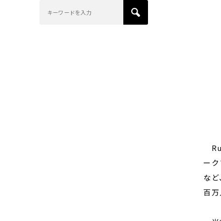
Ru
ーク
など
百万