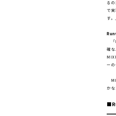
るの
で実
す。
Run
「M
確な
MI
ーの
MI
かな
■R