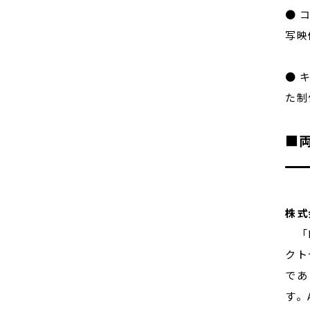
● 
写映
● 
た制
■
株式
「M
クト
であ
す。