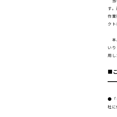
当社
す。
作業
クト
本パ
いり
用し
■こ
●「
社に