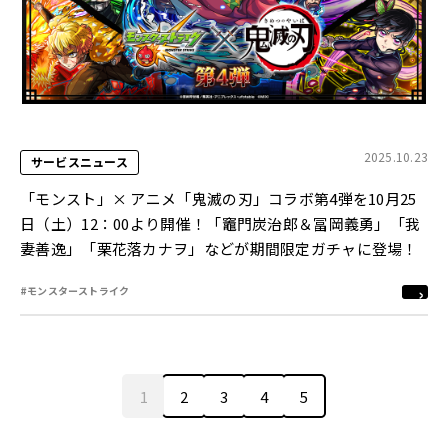
2025.10.23
サービスニュース
「モンスト」× アニメ「鬼滅の刃」コラボ第4弾を10月25
日（土）12：00より開催！「竈門炭治郎＆冨岡義勇」「我
妻善逸」「栗花落カナヲ」などが期間限定ガチャに登場！
#モンスターストライク
1
2
3
4
5