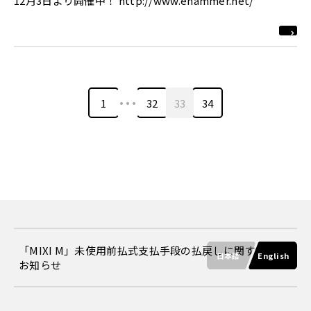
12月3日より開催中！ http://www.ehammer.net/
…
1
32
33
34
「MIXI M」未使用前払式支払手段の払戻しに関する
日本語
English
お知らせ