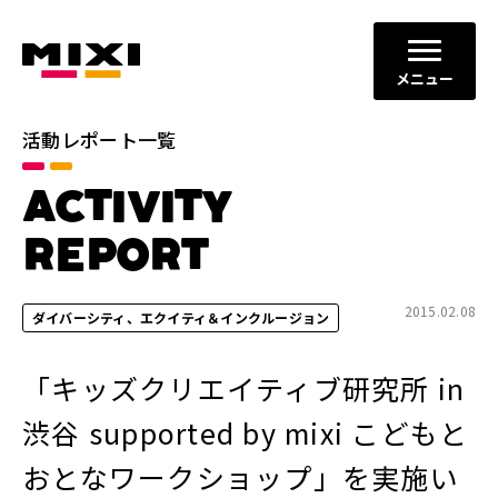
メニュー
活動レポート一覧
カテゴリ
ACTIVITY
コミュニケーションの場と機会
すべて
の創出
REPORT
ダイバーシティ、エクイティ＆
イノベーションの促進
インクルージョン
2015.02.08
ダイバーシティ、エクイティ＆インクルージョン
地域社会との共栄
健全なITサービスの運営
「キッズクリエイティブ研究所 in
年別
渋谷 supported by mixi こどもと
2026年
2025年
おとなワークショップ」を実施い
2024年
2023年