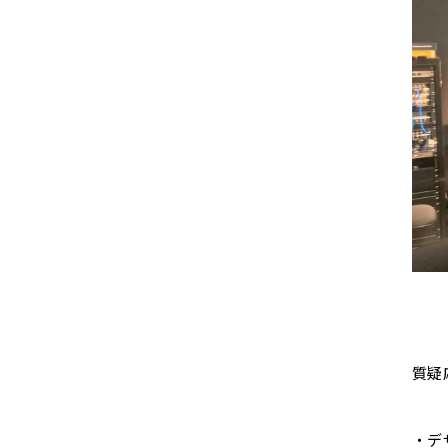
質疑
・デ