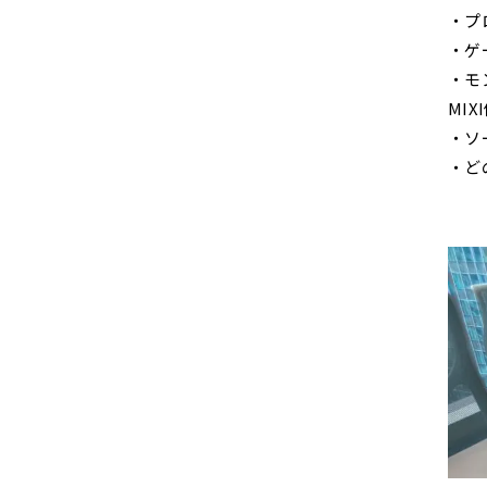
・プ
・ゲ
・モ
MIX
・ソ
・ど