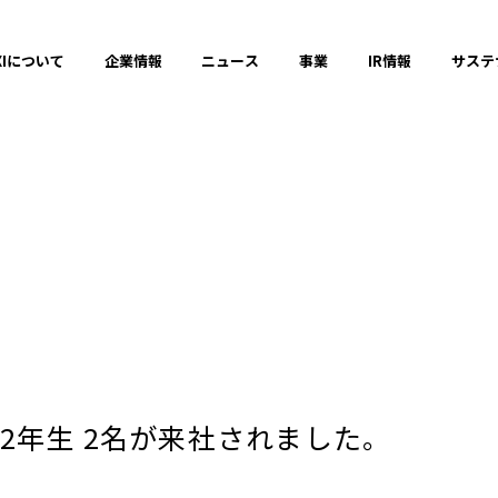
XIについて
企業情報
ニュース
事業
IR情報
サステ
コミュニケーションの場と機会の創出
ダイバーシティ、エクイティ＆インクル
健全なITサービスの運営
2025年
2年生 2名が来社されました。
2023年