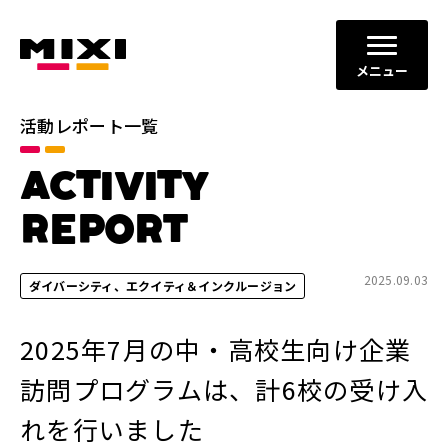
メニュー
活動レポート一覧
カテゴリ
ACTIVITY
コミュニケーションの場と機会
すべて
の創出
REPORT
ダイバーシティ、エクイティ＆
イノベーションの促進
インクルージョン
2025.09.03
ダイバーシティ、エクイティ＆インクルージョン
地域社会との共栄
健全なITサービスの運営
2025年7月の中・高校生向け企業
年別
訪問プログラムは、計6校の受け入
2026年
2025年
れを行いました
2024年
2023年