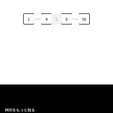
…
…
1
4
5
6
50
MIXIをもっと知る