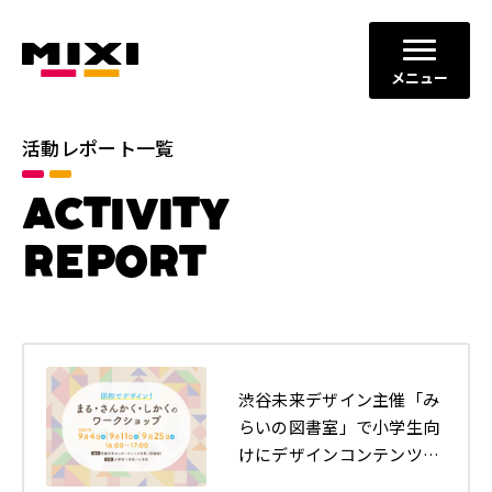
メニュー
活動レポート一覧
カテゴリ
ACTIVITY
コミュニケーションの場と機会
すべて
の創出
REPORT
ダイバーシティ、エクイティ＆
イノベーションの促進
インクルージョン
地域社会との共栄
健全なITサービスの運営
年別
渋谷未来デザイン主催「み
らいの図書室」で小学生向
2026年
2025年
けにデザインコンテンツの
提供（全3回）を行いまし
2024年
2023年