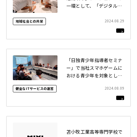
一環として、「デジタルク
リエイティブ部」で情報デ
ザインの講義（全3回）を
2024.08.29
地域社会との共栄
実施しました
「日独青少年指導者セミナ
ー」で当社スマホゲームに
おける青少年を対象とした
取り組みについて講義を行
2024.08.09
健全なITサービスの運営
いました
苫小牧工業高等専門学校で