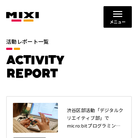
メニュー
活動レポート一覧
カテゴリ
ACTIVITY
コミュニケーションの場と機会
すべて
の創出
REPORT
ダイバーシティ、エクイティ＆
イノベーションの促進
インクルージョン
地域社会との共栄
健全なITサービスの運営
年別
渋谷区部活動「デジタルク
リエイティブ部」で
2026年
2025年
micro:bitプログラミング
の講義（全3回）を実施し
2024年
2023年