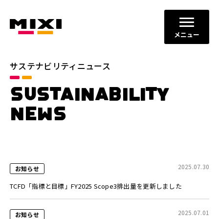
メニュー
サステナビリティニュース
カテゴリ
SUSTAINABILITY
すべて
お知らせ
NEWS
プレスリリース
メディア掲載
年別
2026年
2025年
2025.07.30
お知らせ
2024年
2023年
TCFD「指標と目標」FY2025 Scope3排出量を更新しました
閉じる
2025.07.01
お知らせ