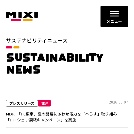
メニュー
サステナビリティニュース
カテゴリ
SUSTAINABILITY
すべて
お知らせ
NEWS
プレスリリース
メディア掲載
年別
2026年
2025年
2026.08.07
プレスリリース
NEW
2024年
2023年
MIXI、「FC東京」夏の開幕にあわせ電力を「へらす」取り組み
「HTTシェア観戦キャンペーン」を実施
閉じる