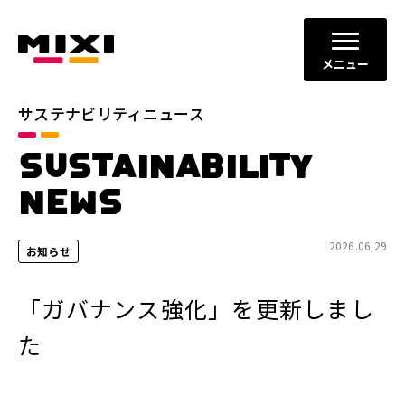
メニュー
サステナビリティニュース
カテゴリ
SUSTAINABILITY
すべて
お知らせ
NEWS
プレスリリース
メディア掲載
2026.06.29
お知らせ
年別
2026年
2025年
「ガバナンス強化」を更新しまし
2024年
2023年
た
閉じる