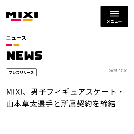
メニュー
ニュース
カテゴリ
NEWS
お知らせ
プレスリリース
サービスニュース
2025.07.01
プレスリリース
年別
MIXI、男子フィギュアスケート・
2026年
2025年
山本草太選手と所属契約を締結
2024年
2023年
2022年
それ以前