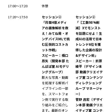
17:00～17:20
休憩
17:20～17:50
セッション②
セッション②
「月間4億メディ
「【工数98%削
アの画像解析を救
減】Xでモンスト
え！みてね発・オ
を話題にせよ！生
ンデバイスMLで挑
成AIの活用で日本
む圧倒的コストカ
トレンド6位を獲
ット作戦」
得した企画の設計
スピーカー：橋口
&デザイン術」
昂矢（開発本部 た
スピーカー：折原
んぽぽ室 AIモデリ
綾平（デザイン本
ンググループ）
部 動画クリエイテ
膨大な写真・動画
ィブ室 コンテンツ
を処理する解析パ
ディレクショング
イプラインの一部
ループ マネージャ
を、スマートフォ
ー）
ン側で実行する取
菅野 昌宏（デザイ
り組みをご紹介し
ン本部 動画クリエ
ます。最新のオン
イティブ室 コンテ