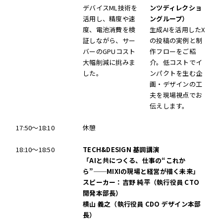
デバイスML技術を
ンツディレクショ
活用し、精度や速
ングループ）
度、電池消費を検
生成AIを活用したX
証しながら、サー
の投稿の実例と制
バーのGPUコスト
作フローをご紹
大幅削減に挑みま
介。低コストでイ
した。
ンパクトを生む企
画・デザインの工
夫を現場視点でお
伝えします。
17:50～18:10
休憩
18:10～18:50
TECH&DESIGN 基調講演
「AIと共につくる、仕事の“これか
ら”──MIXIの現場と経営が描く未来」
スピーカー：吉野 純平（執行役員 CTO
開発本部長）
横山 義之（執行役員 CDO デザイン本部
長）