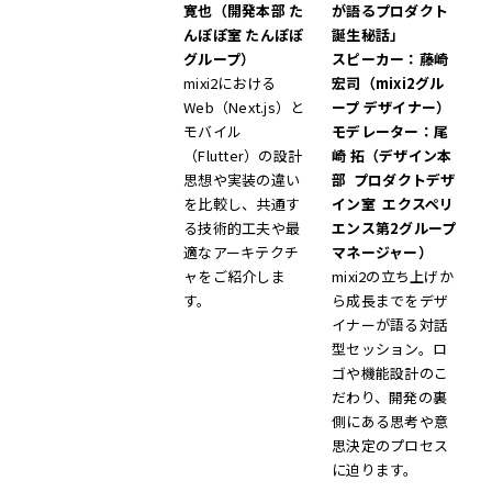
寛也（開発本部 た
が語るプロダクト
んぽぽ室 たんぽぽ
誕生秘話」
グループ）
スピーカー：藤崎
mixi2における
宏司（mixi2グル
Web（Next.js）と
ープ デザイナー）
モバイル
モデレーター：尾
（Flutter）の設計
崎 拓（デザイン本
思想や実装の違い
部 プロダクトデザ
を比較し、共通す
イン室 エクスペリ
る技術的工夫や最
エンス第2グループ
適なアーキテクチ
マネージャー）
ャをご紹介しま
mixi2の立ち上げか
す。
ら成長までをデザ
イナーが語る対話
型セッション。ロ
ゴや機能設計のこ
だわり、開発の裏
側にある思考や意
思決定のプロセス
に迫ります。