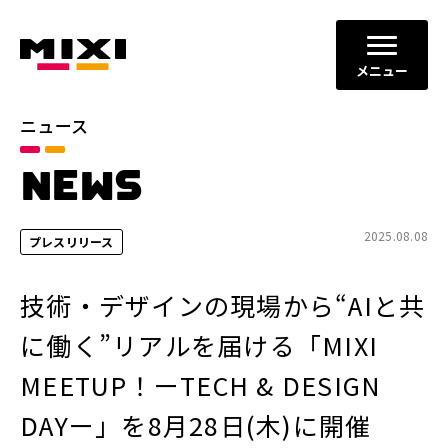
メニュー
ニュース
カテゴリ
NEWS
お知らせ
プレスリリース
サービスニュース
2025.08.08
プレスリリース
年別
技術・デザインの現場から“AIと共
2026年
2025年
に働く”リアルを届ける「MIXI
2024年
2023年
MEETUP！ーTECH & DESIGN
2022年
それ以前
DAYー」を8月28日(木)に開催