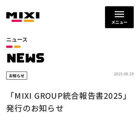
メニュー
ニュース
カテゴリ
NEWS
お知らせ
プレスリリース
サービスニュース
2025.08.29
お知らせ
年別
「MIXI GROUP統合報告書2025」
2026年
2025年
発行のお知らせ
2024年
2023年
2022年
それ以前