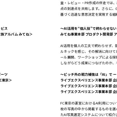
査・レビュー・PR作成の伴走では、
点の到達点を共有します。さらに、Gem
基づく迅速な意思決定を実現する組
ービス
〜AI活用を“個人技”で終わらせな
家族アルバム みてね＞
みてね事業本部 プロダクト開発部 
AI活用を個人の工夫で終わらせず
ルネックを感じ、その解消に向けて
ール展開、ワークショップによる探
しながらどう成果につなげたのか、
ポーツ
〜ピッチ外の戦力補強は「AI」で ー
C東京＞
ライブエクスペリエンス事業本部 企
ライブエクスペリエンス事業本部 企
ライブエクスペリエンス事業本部 企
FC東京の運営におけるAI利用につ
枚の写真の中から掲載するものを選
たAI写真選定システムについて紹介