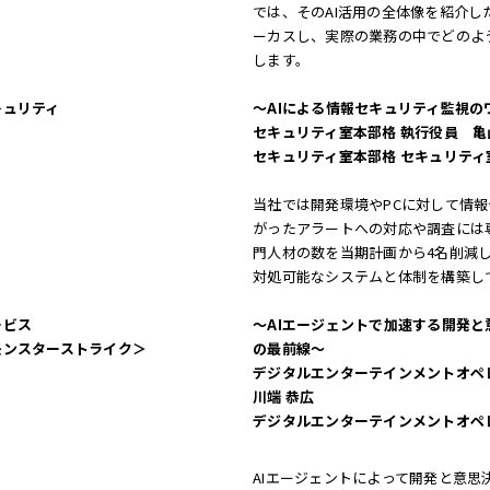
では、そのAI活用の全体像を紹介した
ーカスし、実際の業務の中でどのよ
します。
キュリティ
〜AIによる情報セキュリティ監視の
セキュリティ室本部格 執行役員 亀
セキュリティ室本部格 セキュリティ
当社では開発環境やPCに対して情
がったアラートへの対応や調査には
門人材の数を当期計画から4名削減
対処可能なシステムと体制を構築し
ービス
〜AIエージェントで加速する開発と
モンスターストライク＞
の最前線〜
デジタルエンターテインメントオペ
川端 恭広
デジタルエンターテインメントオペレ
AIエージェントによって開発と意思決