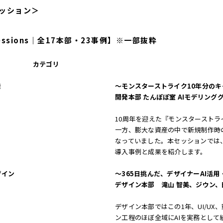
ッション＞
essions｜全17本部・23事例】※一部抜粋
カテゴリ
発
〜モンスターストライク10年分のキ
開発本部 たんぽぽ室 AIモデリング
10周年を迎えた『モンスタースト
一方、膨大な資産の中で新規制作時
なっていました。本セッションでは
導入事例と成果を紹介します。
ザイン
〜365日挑んだ、デザイナーAI活
デザイン本部 滝山 智美、ジウン、
デザイン本部ではこの1年、UI/U
ン工程のほぼ全域にAIを実務とし