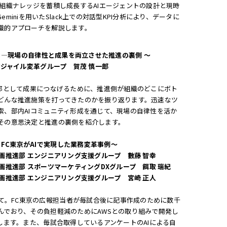
組織ナレッジを蓄積し成長するAIエージェントの設計と現時
iniを用いたSlack上での対話型KPI分析により、データに
織的アプローチを解説します。
い ―現場の自律性と成果を両立させた推進の裏側 〜
アジャイル変革グループ 賀茂 慎一郎
、部として成果につなげるために、推進側が組織のどこにボト
どんな推進施策を打ってきたのかを振り返ります。迅速なツ
索、部内AIコミュニティ形成を通じて、現場の自律性を活か
その意思決定と推進の裏側を紹介します。
 FC東京がAIで実現した業務変革事例〜
画推進部 エンジニアリング支援グループ 數藤 智幸
画推進部 スポーツマーケティングDXグループ 餌取 瑞紀
画推進部 エンジニアリング支援グループ 宮崎 正人
いて。FC東京の広報担当者が毎試合後に記事作成のために数千
んでおり、その負担軽減のためにAWSとの取り組みで開発し
します。また、毎試合取得しているアンケートのAIによる自