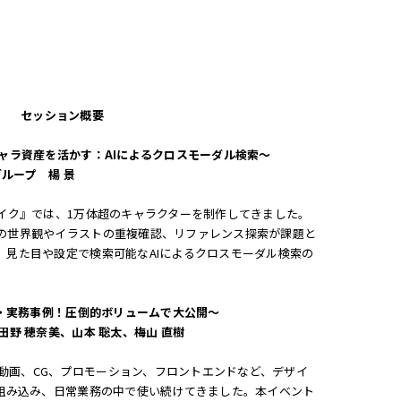
セッション概要
ャラ資産を活かす：AIによるクロスモーダル検索〜
グループ 楊 景
ライク』では、1万体超のキャラクターを制作してきました。
の世界観やイラストの重複確認、リファレンス探索が課題と
、見た目や設定で検索可能なAIによるクロスモーダル検索の
用・実務事例！圧倒的ボリュームで大公開〜
田野 穂奈美、山本 聡太、梅山 直樹
X、動画、CG、プロモーション、フロントエンドなど、デザイ
て組み込み、日常業務の中で使い続けてきました。本イベント