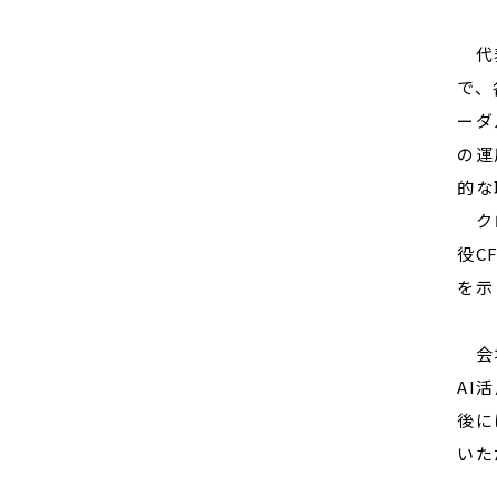
代表
で、
ーダ
の運
的な
クロ
役C
を示
会場
AI
後に
いた