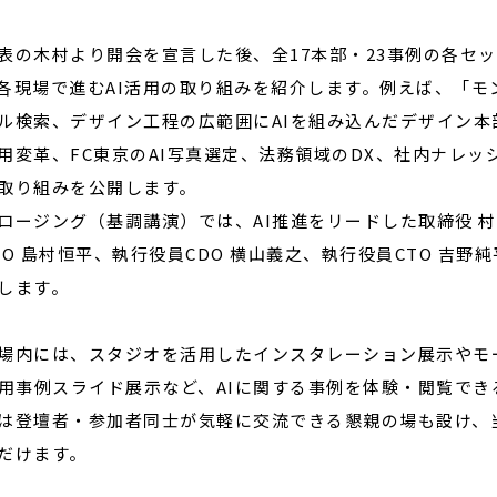
の木村より開会を宣言した後、全17本部・23事例の各セ
各現場で進むAI活用の取り組みを紹介します。例えば、「モ
ル検索、デザイン工程の広範囲にAIを組み込んだデザイン本
用変革、FC東京のAI写真選定、法務領域のDX、社内ナレ
取り組みを公開します。
ージング（基調講演）では、AI推進をリードした取締役 村
FO 島村恒平、執行役員CDO 横山義之、執行役員CTO 吉
します。
内には、スタジオを活用したインスタレーション展示やモ
活用事例スライド展示など、AIに関する事例を体験・閲覧で
は登壇者・参加者同士が気軽に交流できる懇親の場も設け、
だけます。