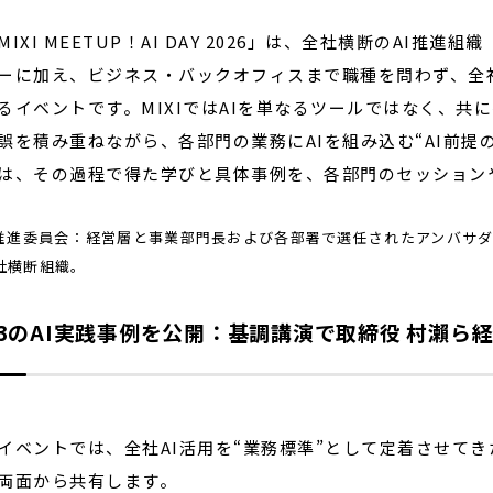
IXI MEETUP！AI DAY 2026」は、全社横断のAI推
ーに加え、ビジネス・バックオフィスまで職種を問わず、全社
るイベントです。MIXIではAIを単なるツールではなく、
誤を積み重ねながら、各部門の業務にAIを組み込む“AI前提
は、その過程で得た学びと具体事例を、各部門のセッション
I推進委員会：経営層と事業部門長および各部署で選任されたアンバサダ
社横断組織。
23のAI実践事例を公開：基調講演で取締役 村瀨ら
ベントでは、全社AI活用を“業務標準”として定着させてき
両面から共有します。