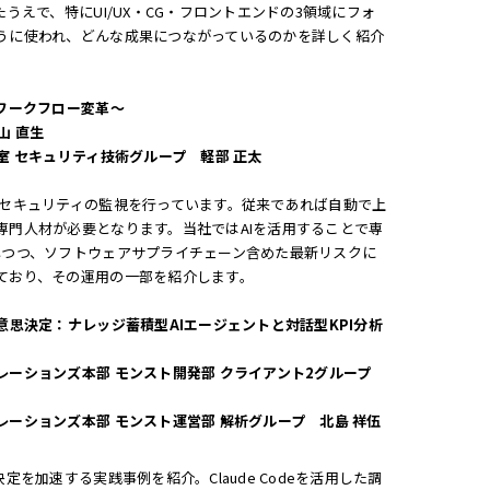
うえで、特にUI/UX・CG・フロントエンドの3領域にフォ
うに使われ、どんな成果につながっているのかを詳しく紹介
ワークフロー変革〜
山 直生
室 セキュリティ技術グループ 軽部 正太
報セキュリティの監視を行っています。従来であれば自動で上
専門人材が必要となります。当社ではAIを活用することで専
しつつ、ソフトウェアサプライチェーン含めた最新リスクに
ており、その運用の一部を紹介します。
意思決定：ナレッジ蓄積型AIエージェントと対話型KPI分析
レーションズ本部 モンスト開発部 クライアント2グループ
ーションズ本部 モンスト運営部 解析グループ 北島 祥伍
定を加速する実践事例を紹介。Claude Codeを活用した調