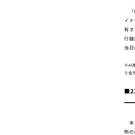
「M
イナ
有す
行錯
当日
※A
う全
■
本イ
例の