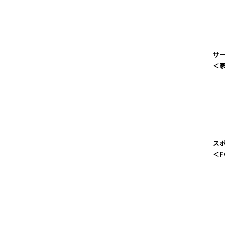
サ
＜
ス
＜F