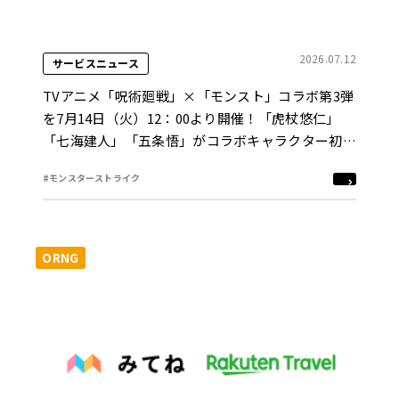
2026.07.12
サービスニュース
TVアニメ「呪術廻戦」×「モンスト」コラボ第3弾
を7月14日（火）12：00より開催！「虎杖悠仁」
「七海建人」「五条悟」がコラボキャラクター初の
真獣神化！本コラボで初めて、モンストWebショ
#モンスターストライク
ップでコラボガチャを先行販売！「乙骨憂太」「脹
相」「禪院真希」などが期間限定ガチャに、「秤金
次＆星綺羅羅」がコラボスターターパックで登場
ORNG