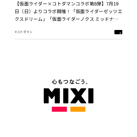
【仮面ライダー×コトダマンコラボ第8弾】7月19
日（日）よりコラボ開催！「仮面ライダーゼッツエ
クスドリーム」「仮面ライダーノクス ミッドナイ
トシャドウ」「仮面ライダードォーン」がゲームコ
#コトダマン
ラボに最速登場！