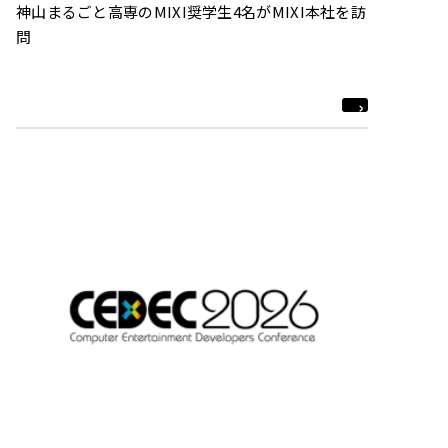
神山まるごと高専のMIXI奨学生4名がMIXI本社を訪
問