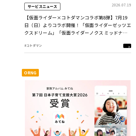
2026.07.19
サービスニュース
【仮面ライダー×コトダマンコラボ第8弾】7月19
日（日）よりコラボ開催！「仮面ライダーゼッツエ
クスドリーム」「仮面ライダーノクス ミッドナイ
トシャドウ」「仮面ライダードォーン」がゲームコ
#コトダマン
ラボに最速登場！
ORNG