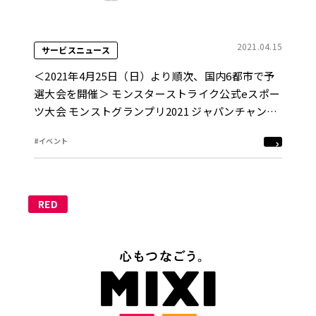
2021.04.15
サービスニュース
＜2021年4月25日（日）より順次、国内6都市で予
選大会を開催＞ モンスターストライク公式eスポー
ツ大会 モンストグランプリ2021 ジャパンチャンピ
オンシップ Google Play が2019年に続き特別協賛
#イベント
に決定
RED