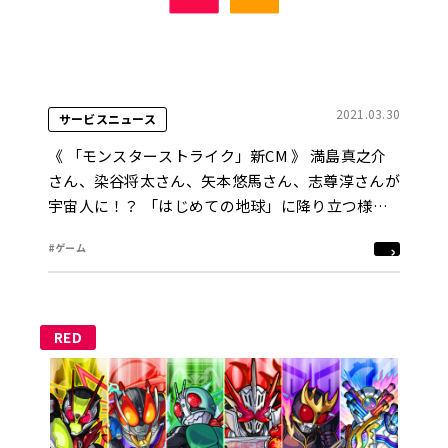
2021.03.30
サービスニュース
《 「モンスターストライク」新CM 》 満島真之介
さん、染谷将太さん、矢本悠馬さん、志尊淳さんが
宇宙人に！？ 「はじめての地球」に降り立つ様子
を描いた新CMが公開 「地球にはモンストがあ
#ゲーム
る。/ティザー」篇 3月31日（水)より放送開始
RED