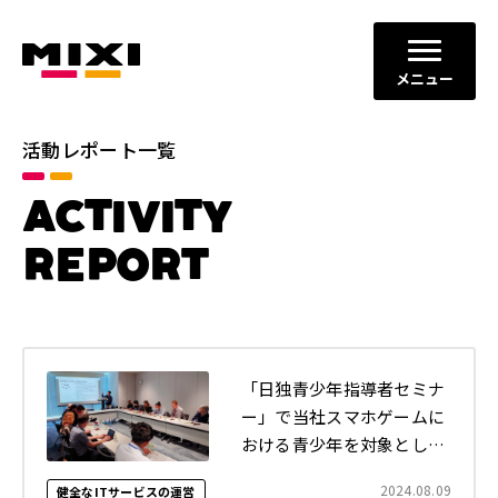
メニュー
活動レポート一覧
カテゴリ
ACTIVITY
コミュニケーションの場と機会
すべて
の創出
REPORT
ダイバーシティ、エクイティ＆
イノベーションの促進
インクルージョン
地域社会との共栄
健全なITサービスの運営
「日独青少年指導者セミナ
年別
ー」で当社スマホゲームに
2026年
2025年
おける青少年を対象とした
取り組みについて講義を行
2024.08.09
2024年
2023年
健全なITサービスの運営